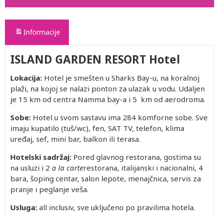
Informacije
ISLAND GARDEN RESORT Hotel
Lokacija:
Hotel je smešten u Sharks Bay-u, na koralnoj
plaži, na kojoj se nalazi ponton za ulazak u vodu. Udaljen
je 15 km od centra Namma bay-a i 5 km od aerodroma.
Sobe:
Hotel u svom sastavu ima 284 komforne sobe. Sve
imaju kupatilo (tuš/wc), fen, SAT TV, telefon, klima
uređaj, sef, mini bar, balkon ili terasa.
Hotelski sadržaj:
Pored glavnog restorana, gostima su
na usluzi i 2
a la carte
restorana, italijanski i nacionalni, 4
bara, šoping centar, salon lepote, menajčnica, servis za
pranje i peglanje veša.
Usluga:
all inclusiv, sve uključeno po pravilima hotela.