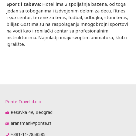
Sport i zabava:
Hotel ima 2 spoljašnja bazena, od toga
jedan sa toboganima i izdvojenim delom za decu, fitnes
i
spa
centar, terene za tenis, fudbal, odbojku, stoni tenis,
bilijar. Gostima su na raspolaganju mnogobrojni sportovi
na vodi kao i ronilački centar sa profesionalnim
instruktorima. Najmladji imaju svoj tim animatora, klub i
igralište.
Ponte Travel d.o.o
Resavka 49, Beograd
aranzmani@ponte.rs
+381-11-7858585