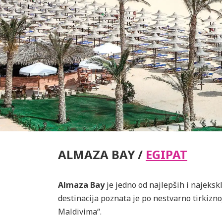
ALMAZA BAY /
EGIPAT
Almaza Bay
je jedno od najlepših i najeks
destinacija poznata je po nestvarno tirkizn
Maldivima“.