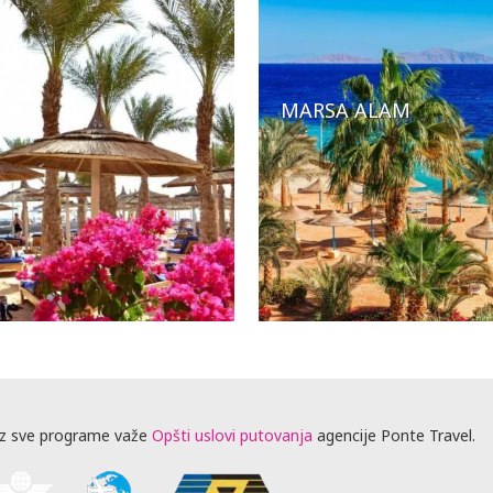
MARSA ALAM
z sve programe važe
Opšti uslovi putovanja
agencije Ponte Travel.