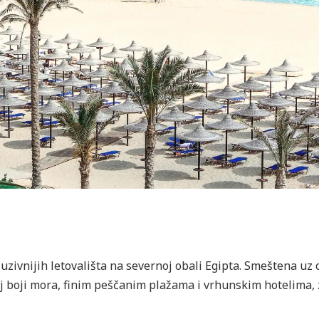
kluzivnijih letovališta na severnoj obali Egipta. Smeštena u
oj boji mora, finim peščanim plažama i vrhunskim hotelima, 