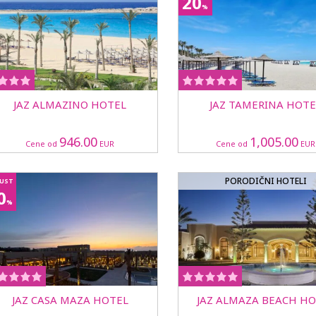
20
%
et u Aleksandriju, jedan od najznačajnijih gradova Egipta,
JAZ ALMAZINO HOTEL
JAZ TAMERINA HOTE
946.00
1,005.00
Cene od
EUR
Cene od
EUR
PORODIČNI HOTELI
UST
0
%
JAZ CASA MAZA HOTEL
JAZ ALMAZA BEACH HO