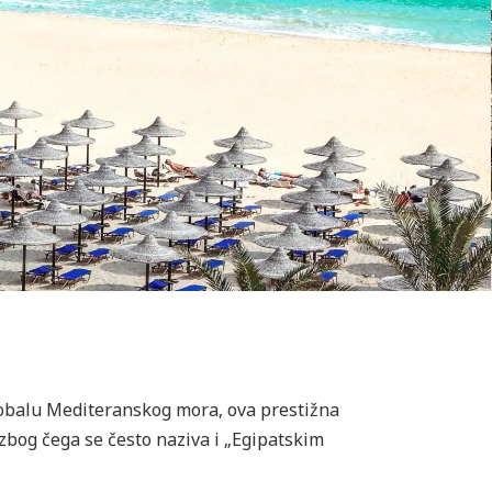
z obalu Mediteranskog mora, ova prestižna
zbog čega se često naziva i „Egipatskim