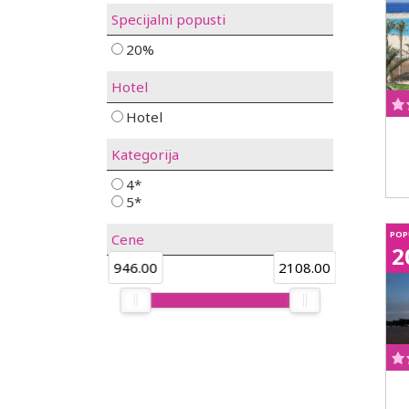
Tokom boravka preporučujemo jednodnevni izl
Specijalni popusti
znamenitostima i mediteranskom šarmu.
20%
Hotel
Hotel
Kategorija
4*
5*
POP
Cene
2
946.00
2108.00