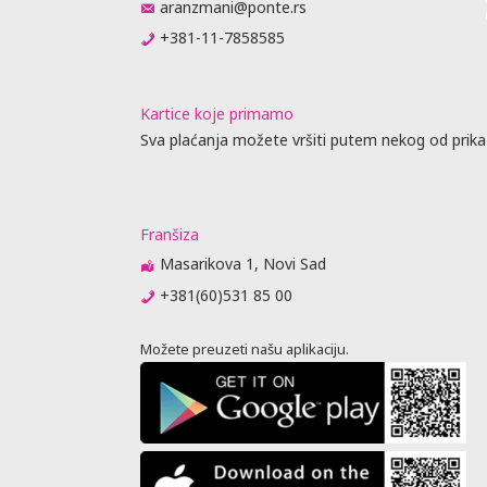
aranzmani@ponte.rs
+381-11-7858585
Kartice koje primamo
Sva plaćanja možete vršiti putem nekog od prika
Franšiza
Masarikova 1, Novi Sad
+381(60)531 85 00
Možete preuzeti našu aplikaciju.