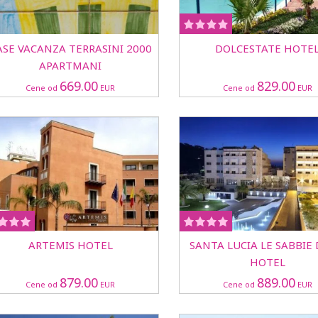
ASE VACANZA TERRASINI 2000
DOLCESTATE HOTE
APARTMANI
669.00
829.00
Cene od
EUR
Cene od
EUR
ARTEMIS HOTEL
SANTA LUCIA LE SABBIE
HOTEL
879.00
889.00
Cene od
EUR
Cene od
EUR