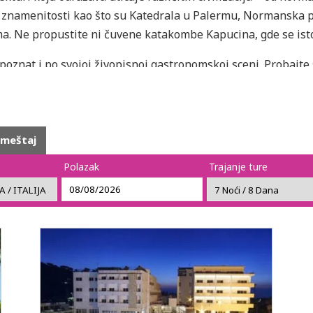
e znamenitosti kao što su Katedrala u Palermu, Normanska p
ima. Ne propustite ni čuvene katakombe Kapucina, gde se ist
 poznat i po svojoj živopisnoj gastronomskoj sceni. Probajte
sicilijansku poslasticu –
cannoli
. Posetite lokalne pijace kao 
irisima, ukusima i bojama.
rojnim muzejima, galerijama i pozorištima. Teatro Massimo, 
smeštaj
je muzike i arhitekture.
Polazak
Trajanje ture
 i prelepe plaže poput Mondello, gde kristalno čisto more i
astronomije ili jednostavno želite da uživate u šarmu medite
svaja srca miliona posetilaca svake godine. Vaša sicilijanska