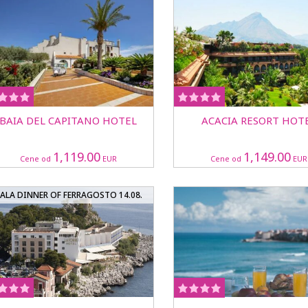
BAIA DEL CAPITANO HOTEL
ACACIA RESORT HOT
1,119.00
1,149.00
Cene od
EUR
Cene od
EUR
ALA DINNER OF FERRAGOSTO 14.08.