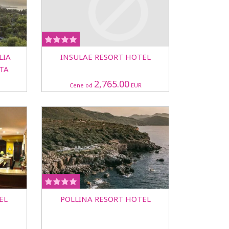
LIA
INSULAE RESORT HOTEL
STA
2,765.00
Cene od
EUR
EL
POLLINA RESORT HOTEL