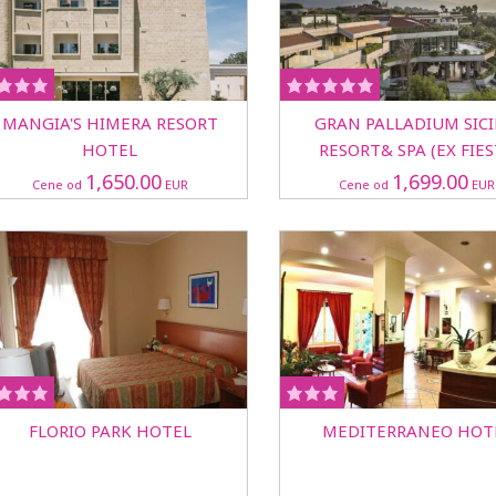
MANGIA'S HIMERA RESORT
GRAN PALLADIUM SICI
HOTEL
RESORT& SPA (EX FIE
ATHENEE) HOTEL
1,650.00
1,699.00
Cene od
EUR
Cene od
EUR
FLORIO PARK HOTEL
MEDITERRANEO HOT