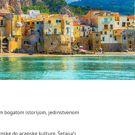
jom bogatom istorijom, jedinstvenom
manske do arapske kulture. Šetajući