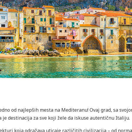
i jedno od najlepših mesta na Mediteranu! Ovaj grad, sa svo
e destinacija za sve koji žele da iskuse autentičnu Italiju.
ekturi koja odražava uticaje različitih civilizacija – od nor