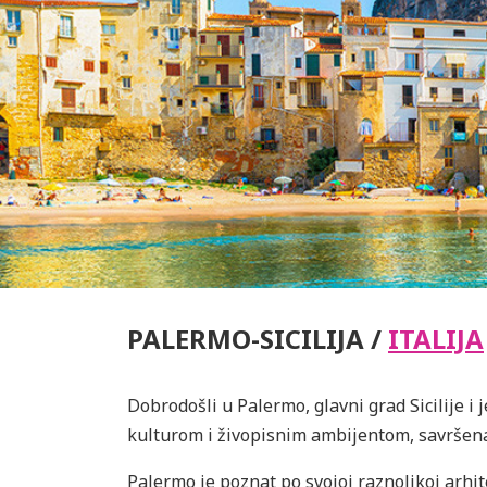
PALERMO-SICILIJA /
ITALIJA
Dobrodošli u Palermo, glavni grad Sicilije 
kulturom i živopisnim ambijentom, savršena j
Palermo je poznat po svojoj raznolikoj arhit