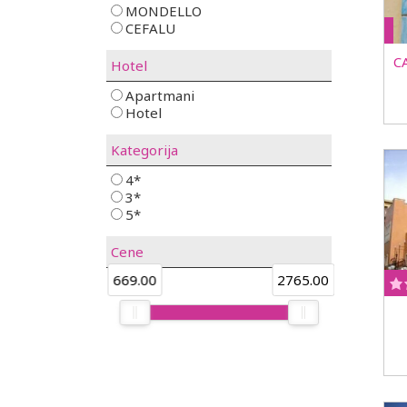
MONDELLO
CEFALU
C
Hotel
Apartmani
Hotel
Kategorija
4*
3*
5*
Cene
669.00
2765.00