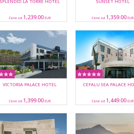
SPLENDID LA TORRE HOTEL
SUNSET HOTEL
1,239.00
1,359.00
Cene od
EUR
Cene od
EUR
VICTORIA PALACE HOTEL
CEFALU SEA PALACE H
1,399.00
1,449.00
Cene od
EUR
Cene od
EUR