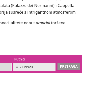
alata (Palazzo dei Normanni) i Cappella
orija susreće s intrigantnom atmosferom.
 specijalitete poput
arancini
(pržene
što su Vucciria ili Ballarò, gde ćete osetiti
jedno od najvećih opernih pozorišta u
Putnici
 beli pesak pružaju savršeno mesto za
2 Odrasli
ranskog načina života, Palermo ima nešto za
 avantura počinje ovde!