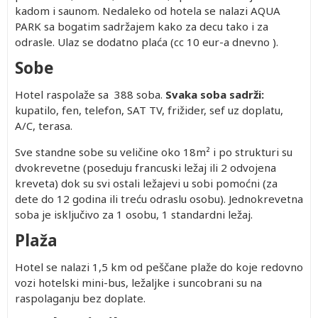
kadom i saunom. Nedaleko od hotela se nalazi AQUA
PARK sa bogatim sadržajem kako za decu tako i za
odrasle. Ulaz se dodatno plaća (cc 10 eur-a dnevno ).
Sobe
Hotel raspolaže sa 388 soba.
Svaka soba sadrži:
kupatilo, fen, telefon, SAT TV, frižider, sef uz doplatu,
A/C, terasa.
Sve standne sobe su veličine oko 18m² i po strukturi su
dvokrevetne (poseduju francuski ležaj ili 2 odvojena
kreveta) dok su svi ostali ležajevi u sobi pomoćni (za
dete do 12 godina ili treću odraslu osobu). Jednokrevetna
soba je isključivo za 1 osobu, 1 standardni ležaj.
Plaža
Hotel se nalazi 1,5 km od peščane plaže do koje redovno
vozi hotelski mini-bus, ležaljke i suncobrani su na
raspolaganju bez doplate.