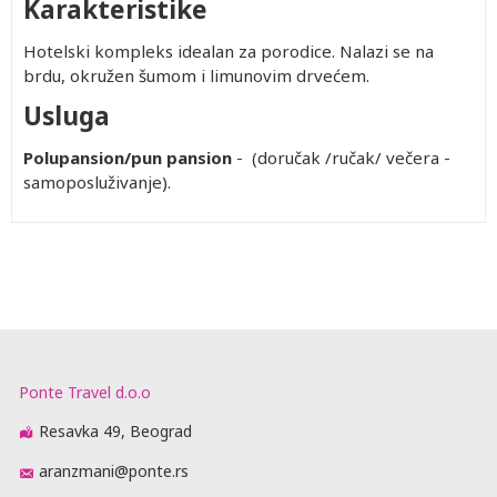
Karakteristike
Hotelski kompleks idealan za porodice. Nalazi se na
brdu, okružen šumom i limunovim drvećem.
Usluga
Polupansion/pun pansion
- (doručak /ručak/ večera -
samoposluživanje).
Ponte Travel d.o.o
Resavka 49, Beograd
aranzmani@ponte.rs