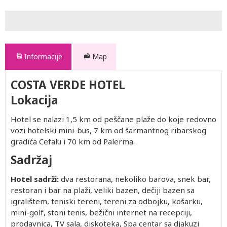
Informacije
Map
COSTA VERDE HOTEL
Lokacija
Hotel se nalazi 1,5 km od peščane plaže do koje redovno
vozi hotelski mini-bus, 7 km od šarmantnog ribarskog
gradića Cefalu i 70 km od Palerma.
Sadržaj
Hotel sadrži:
dva restorana, nekoliko barova, snek bar,
restoran i bar na plaži, veliki bazen, dečiji bazen sa
igralištem, teniski tereni, tereni za odbojku, košarku,
mini-golf, stoni tenis, bežični internet na recepciji,
prodavnica, TV sala, diskoteka, Spa centar sa djakuzi