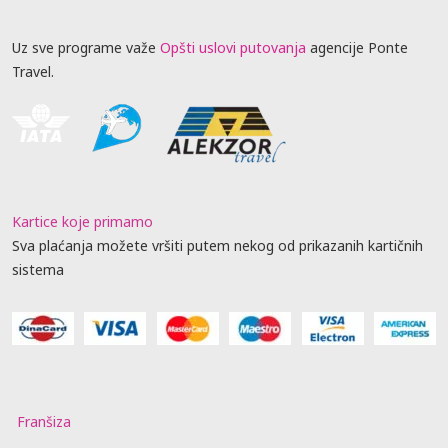
Uz sve programe važe
Opšti uslovi putovanja
agencije Ponte
Travel.
Kartice koje primamo
Sva plaćanja možete vršiti putem nekog od prikazanih kartičnih
sistema
Franšiza