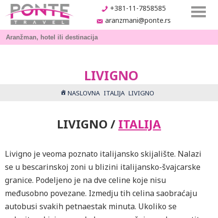
+381-11-7858585
aranzmani@ponte.rs
LIVIGNO
NASLOVNA
ITALIJA
LIVIGNO
LIVIGNO /
ITALIJA
Livigno je veoma poznato italijansko skijalište. Nalazi
se u bescarinskoj zoni u blizini italijansko-švajcarske
granice. Podeljeno je na dve celine koje nisu
međusobno povezane. Izmedju tih celina saobraćaju
autobusi svakih petnaestak minuta. Ukoliko se