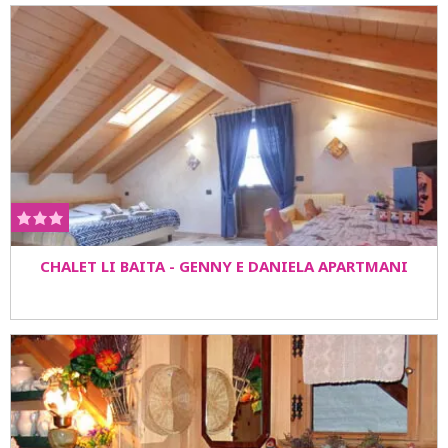
tunel Karavanke – Lienz – Sillian – Brunico –
Bressanone - Bolzano – Merano – Malles (Švajcarska)
– prelaz Livigno (otvoren je samo po danu) (1.060km)
CHALET LI BAITA - GENNY E DANIELA APARTMANI