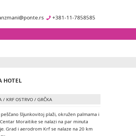
anzmani@ponte.rs
+381-11-7858585
A HOTEL
A
/
KRF OSTRVO
/
GRČKA
a peščano šljunkovitoj plaži, okružen palmama i
Centar Moraitike se nalazi na par minuta
je. Grad i aerodrom Krf se nalaze na 20 km