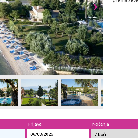
prema seve
Prijava
Noćenja