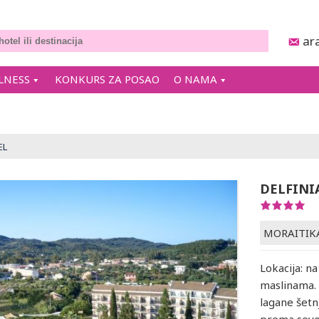
ar
LNESS
KONKURS ZA POSAO
O NAMA
EL
DELFINI
MORAITIK
Lokacija: n
maslinama. 
lagane šetn