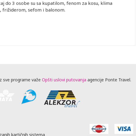
aj do 3 osobe su sa kupatilom, fenom za kosu, klima
 frižiderom, sefom i balonom.
z sve programe važe
Opšti uslovi putovanja
agencije Ponte Travel.
zanih kartičnih sistema