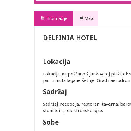
Informacije
Map
DELFINIA HOTEL
Lokacija
Lokacija: na peščano šljunkovitoj plaži, o
par minuta lagane šetnje. Grad i aerodro
Sadržaj
Sadržaj: recepcija, restoran, taverna, barovi
stoni tenis, elektronske igre.
Sobe