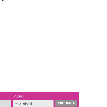
ru.
Putnici
2 Odrasli