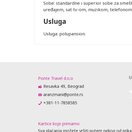
Sobe: standardne i superior sobe za smešt
uređajem, sat tv-om, muzikom, telefonom,
Usluga
Usluga: polupansion.
Leaflet
U
Ponte Travel d.o.o
Resavka 49, Beograd
aranzmani@ponte.rs
+381-11-7858585
Kartice koje primamo
Sva plaćanja možete vršiti putem nekog od prika