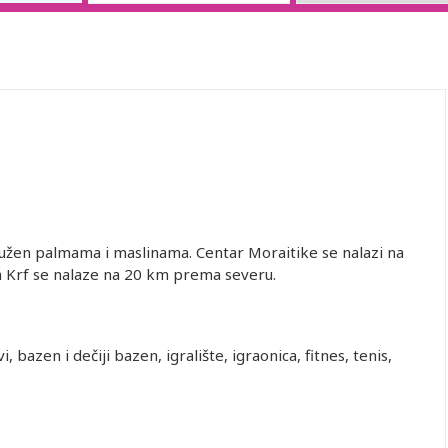
kružen palmama i maslinama. Centar Moraitike se nalazi na
m Krf se nalaze na 20 km prema severu.
, bazen i dečiji bazen, igralište, igraonica, fitnes, tenis,