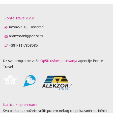
Ponte Travel d.o.o
Resavka 49, Beograd
aranzmani@ponte.rs
+381-11-7858585
Uz sve programe važe
Opšti uslovi putovanja
agencije Ponte
Travel.
Kartice koje primamo
Sva plaćanja možete vršiti putem nekog od prikazanih kartičnih