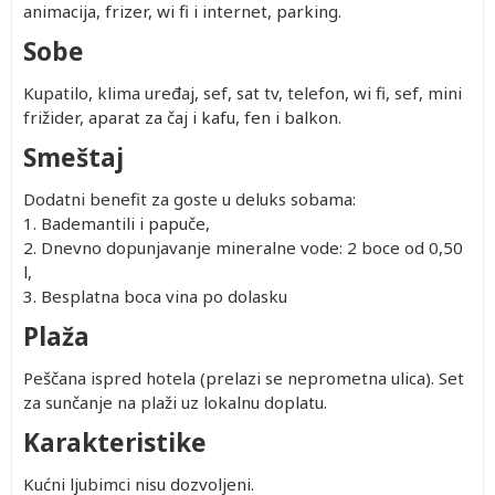
animacija, frizer, wi fi i internet, parking.
Sobe
Kupatilo, klima uređaj, sef, sat tv, telefon, wi fi, sef, mini
frižider, aparat za čaj i kafu, fen i balkon.
Smeštaj
Dodatni benefit za goste u deluks sobama:
1. Bademantili i papuče,
2. Dnevno dopunjavanje mineralne vode: 2 boce od 0,50
l,
3. Besplatna boca vina po dolasku
Plaža
Peščana ispred hotela (prelazi se neprometna ulica). Set
za sunčanje na plaži uz lokalnu doplatu.
Karakteristike
Kućni ljubimci nisu dozvoljeni.