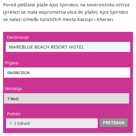
Pored peščane plaže Ajos Spiridon, na severoistoku ostrva
(prelazi se mala neprometna ulica do plaže). Ajos Spiridon
se nalazi između turističkih mesta Kasiopi i Aharavi.
Destinacije
MAREBLUE BEACH RESORT HOTEL
Prijava
Noćenja
Putnici
2 Odrasli