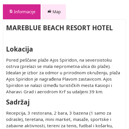
Informacije
Map
MAREBLUE BEACH RESORT HOTEL
Lokacija
Pored peščane plaže Ajos Spiridon, na severoistoku
ostrva (prelazi se mala neprometna ulica do plaže).
Idealan je izbor za odmor u prirodnom okruženju, plaža
Ajos Spiridon je nagrađena Plavom zastavicom. Ajos
Spiridon se nalazi između turističkih mesta Kasiopi i
Aharavi. Grad i aerodrom Krf su udaljeni 39 km.
Sadržaj
Recepcija, 3 restorana, 2 bara, 3 bazena (1 samo za
odrasle), teretana, mini market, masaže, sportske i
zabavne aktivnosti, tereni za tenis, fudbal i košarku,