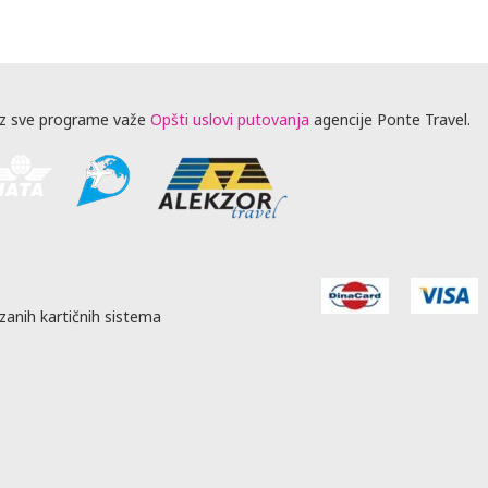
z sve programe važe
Opšti uslovi putovanja
agencije Ponte Travel.
zanih kartičnih sistema