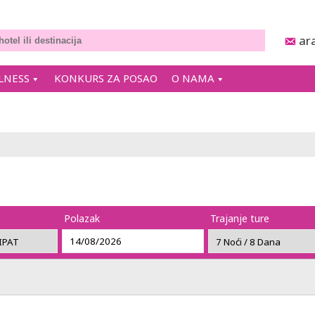
ar
LNESS
KONKURS ZA POSAO
O NAMA
Polazak
Trajanje ture