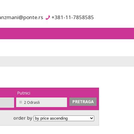
anzmani@ponte.rs
+381-11-7858585
Putnici
2 Odrasli
order by