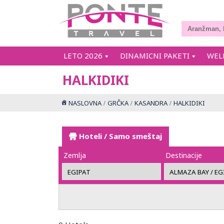
LETO 2026
DINAMICNI PAKETI
WEL
HALKIDIKI
NASLOVNA
GRČKA
KASANDRA
HALKIDIKI
Hoteli / Samo smeštaj
Zemlja
Destinacije