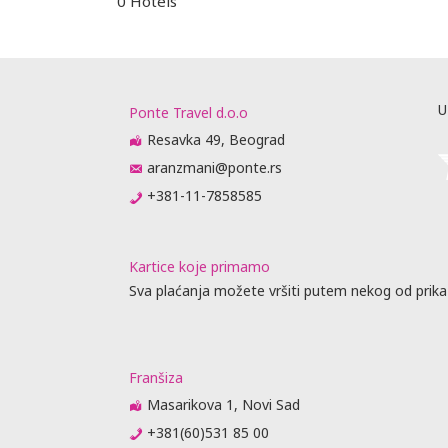
0 Hotels
U
Ponte Travel d.o.o
Resavka 49, Beograd
aranzmani@ponte.rs
+381-11-7858585
Kartice koje primamo
Sva plaćanja možete vršiti putem nekog od prika
Franšiza
Masarikova 1, Novi Sad
+381(60)531 85 00