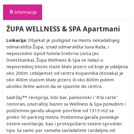
Informacije
ŽUPA WELLNESS & SPA Apartmani
Loikacija:
Objekat je podignut na mestu nekadašnjeg
odmarališta Župa, iznad odmarališta Suva Ruda, i
neposredno ispod hotela Srebrna Lisica (ex
Investbanka). Župa Wellness & Spa se nalazi u
neposrednoj blizini staze Malo jezero od koje je udaljena
oko 200m. Udaljenost od centra Kopaonika (Konaka) je
oko 400m stazom Malo jezero ili oko 800m putem
ukoliko želite autom da se spustite do centra. .
Sadržaj:** recepcija, lobi bar, pansionski i "A'la carte"
restoran, unutrašnji bazen sa Wellness & Spa ponudom i
podzemnu garažu ukupne površine od 1315 m2 sa
preko 50 parking mesta. Podzemna garaža poseduje
sistem ventilacije, kao i protivpožarni sistem sprinkler
tipa. Sa samo par zamaha savladaćete razdaljinu od