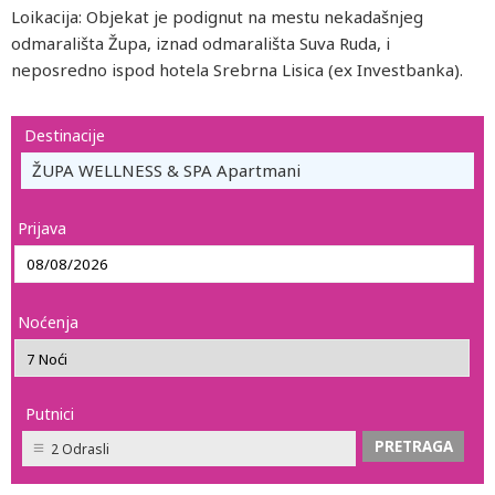
Loikacija: Objekat je podignut na mestu nekadašnjeg
odmarališta Župa, iznad odmarališta Suva Ruda, i
neposredno ispod hotela Srebrna Lisica (ex Investbanka).
Destinacije
ŽUPA WELLNESS & SPA Apartmani
Prijava
Noćenja
Putnici
2 Odrasli