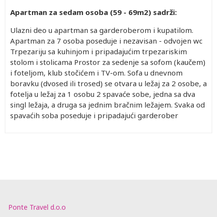
Apartman za sedam osoba (59 - 69m2) sadrži:
Ulazni deo u apartman sa garderoberom i kupatilom.
Apartman za 7 osoba poseduje i nezavisan - odvojen wc
Trpezariju sa kuhinjom i pripadajućim trpezariskim
stolom i stolicama Prostor za sedenje sa sofom (kaučem)
i foteljom, klub stočićem i TV-om. Sofa u dnevnom
boravku (dvosed ili trosed) se otvara u ležaj za 2 osobe, a
fotelja u ležaj za 1 osobu 2 spavaće sobe, jedna sa dva
singl ležaja, a druga sa jednim bračnim ležajem. Svaka od
spavaćih soba poseduje i pripadajući garderober
Ponte Travel d.o.o