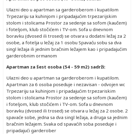
Ulazni deo u apartman sa garderoberom i kupatilom
Trpezariju sa kuhinjom i pripadajućim trpezarijskim
stolom i stolicama Prostor za sedenje sa sofom (kaučem)
i foteljom, klub stočićem i TV-om. Sofa u dnevnom
boravku (dvosed ili trosed) se otvara u dodatni ležaj za 2
osobe, a fotelja u ležaj za 1 osobu Spavaću sobu sa dva
singl ležaja ili jednim bračnim ležajem kao i pripadajućim
garderobnim ormanom
Apartman za šest osoba (54 - 59 m2) sadrži:
Ulazni deo u apartman sa garderoberom i kupatilom.
Apartman za 6 osoba poseduje i nezavisan - odvojen wc
Trpezariju sa kuhinjom i pripadajućim trpezariskim
stolom i stolicama Prostor za sedenje sa sofom (kaučem)
i foteljom, klub stočićem i TV-om. Sofa u dnevnom
boravku (dvosed ili trosed) se otvara u ležaj za 2 osobe. 2
spavaće sobe, jedna sa dva singl ležaja, a druga sa jednim
bračnim ležajem. Svaka od spavaćih soba poseduje i
pripadajući garderober