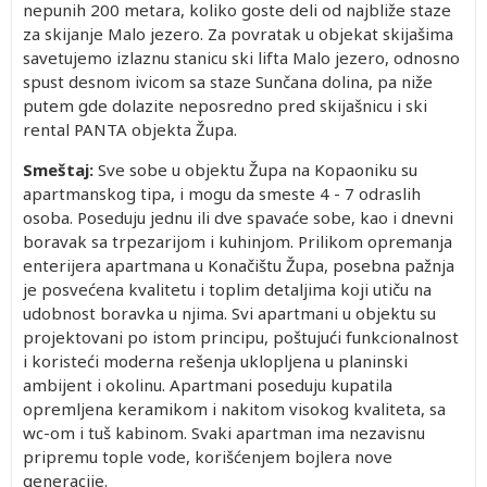
nepunih 200 metara, koliko goste deli od najbliže staze
za skijanje Malo jezero. Za povratak u objekat skijašima
savetujemo izlaznu stanicu ski lifta Malo jezero, odnosno
spust desnom ivicom sa staze Sunčana dolina, pa niže
putem gde dolazite neposredno pred skijašnicu i ski
rental PANTA objekta Župa.
Smeštaj:
Sve sobe u objektu Župa na Kopaoniku su
apartmanskog tipa, i mogu da smeste 4 - 7 odraslih
osoba. Poseduju jednu ili dve spavaće sobe, kao i dnevni
boravak sa trpezarijom i kuhinjom. Prilikom opremanja
enterijera apartmana u Konačištu Župa, posebna pažnja
je posvećena kvalitetu i toplim detaljima koji utiču na
udobnost boravka u njima. Svi apartmani u objektu su
projektovani po istom principu, poštujući funkcionalnost
i koristeći moderna rešenja uklopljena u planinski
ambijent i okolinu. Apartmani poseduju kupatila
opremljena keramikom i nakitom visokog kvaliteta, sa
wc-om i tuš kabinom. Svaki apartman ima nezavisnu
pripremu tople vode, korišćenjem bojlera nove
generacije.