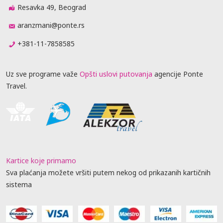
Resavka 49, Beograd
aranzmani@ponte.rs
+381-11-7858585
Uz sve programe važe
Opšti uslovi putovanja
agencije Ponte
Travel.
Kartice koje primamo
Sva plaćanja možete vršiti putem nekog od prikazanih kartičnih
sistema