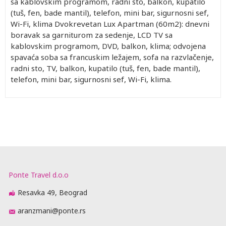
sa kablovskim programom, radni sto, balkon, kupatilo
(tuš, fen, bade mantil), telefon, mini bar, sigurnosni sef,
Wi-Fi, klima Dvokrevetan Lux Apartman (60m2): dnevni
boravak sa garniturom za sedenje, LCD TV sa
kablovskim programom, DVD, balkon, klima; odvojena
spavaća soba sa francuskim ležajem, sofa na razvlačenje,
radni sto, TV, balkon, kupatilo (tuš, fen, bade mantil),
telefon, mini bar, sigurnosni sef, Wi-Fi, klima.
Ponte Travel d.o.o
Resavka 49, Beograd
aranzmani@ponte.rs