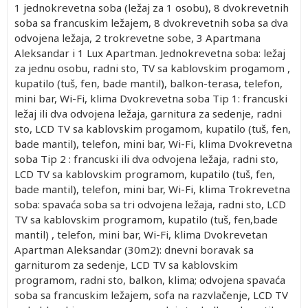
1 jednokrevetna soba (ležaj za 1 osobu), 8 dvokrevetnih
soba sa francuskim ležajem, 8 dvokrevetnih soba sa dva
odvojena ležaja, 2 trokrevetne sobe, 3 Apartmana
Aleksandar i 1 Lux Apartman. Jednokrevetna soba: ležaj
za jednu osobu, radni sto, TV sa kablovskim progamom ,
kupatilo (tuš, fen, bade mantil), balkon-terasa, telefon,
mini bar, Wi-Fi, klima Dvokrevetna soba Tip 1: francuski
ležaj ili dva odvojena ležaja, garnitura za sedenje, radni
sto, LCD TV sa kablovskim progamom, kupatilo (tuš, fen,
bade mantil), telefon, mini bar, Wi-Fi, klima Dvokrevetna
soba Tip 2 : francuski ili dva odvojena ležaja, radni sto,
LCD TV sa kablovskim programom, kupatilo (tuš, fen,
bade mantil), telefon, mini bar, Wi-Fi, klima Trokrevetna
soba: spavaća soba sa tri odvojena ležaja, radni sto, LCD
TV sa kablovskim programom, kupatilo (tuš, fen,bade
mantil) , telefon, mini bar, Wi-Fi, klima Dvokrevetan
Apartman Aleksandar (30m2): dnevni boravak sa
garniturom za sedenje, LCD TV sa kablovskim
programom, radni sto, balkon, klima; odvojena spavaća
soba sa francuskim ležajem, sofa na razvlačenje, LCD TV