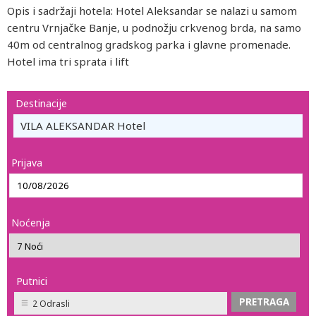
Opis i sadržaji hotela: Hotel Aleksandar se nalazi u samom
centru Vrnjačke Banje, u podnožju crkvenog brda, na samo
40m od centralnog gradskog parka i glavne promenade.
Hotel ima tri sprata i lift
Destinacije
VILA ALEKSANDAR Hotel
Prijava
Noćenja
Putnici
2 Odrasli