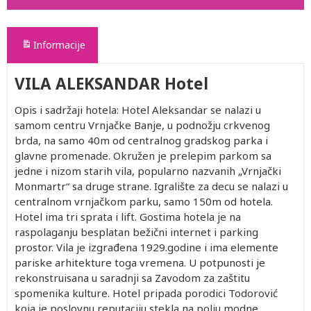
Informacije
VILA ALEKSANDAR Hotel
Opis i sadržaji hotela: Hotel Aleksandar se nalazi u
samom centru Vrnjačke Banje, u podnožju crkvenog
brda, na samo 40m od centralnog gradskog parka i
glavne promenade. Okružen je prelepim parkom sa
jedne i nizom starih vila, popularno nazvanih „Vrnjački
Monmartr“ sa druge strane. Igralište za decu se nalazi u
centralnom vrnjačkom parku, samo 150m od hotela.
Hotel ima tri sprata i lift. Gostima hotela je na
raspolaganju besplatan bežični internet i parking
prostor. Vila je izgrađena 1929.godine i ima elemente
pariske arhitekture toga vremena. U potpunosti je
rekonstruisana u saradnji sa Zavodom za zaštitu
spomenika kulture. Hotel pripada porodici Todorović
koja je poslovnu reputaciju stekla na polju modne