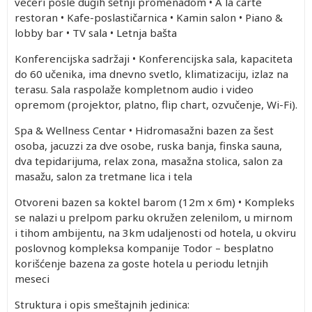
večeri posle dugih šetnji promenadom • A la carte
restoran • Kafe-poslastičarnica • Kamin salon • Piano &
lobby bar • TV sala • Letnja bašta
Konferencijska sadržaji • Konferencijska sala, kapaciteta
do 60 učenika, ima dnevno svetlo, klimatizaciju, izlaz na
terasu. Sala raspolaže kompletnom audio i video
opremom (projektor, platno, flip chart, ozvučenje, Wi-Fi).
Spa & Wellness Centar • Hidromasažni bazen za šest
osoba, jacuzzi za dve osobe, ruska banja, finska sauna,
dva tepidarijuma, relax zona, masažna stolica, salon za
masažu, salon za tretmane lica i tela
Otvoreni bazen sa koktel barom (12m x 6m) • Kompleks
se nalazi u prelpom parku okružen zelenilom, u mirnom
i tihom ambijentu, na 3km udaljenosti od hotela, u okviru
poslovnog kompleksa kompanije Todor – besplatno
korišćenje bazena za goste hotela u periodu letnjih
meseci
Struktura i opis smeštajnih jedinica: