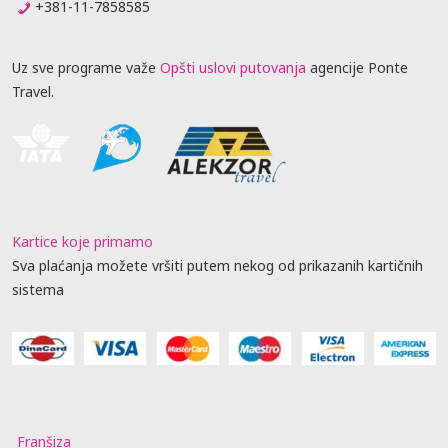
+381-11-7858585
Uz sve programe važe
Opšti uslovi putovanja
agencije Ponte
Travel.
Kartice koje primamo
Sva plaćanja možete vršiti putem nekog od prikazanih kartičnih
sistema
Franšiza