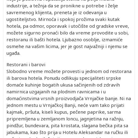
industrije, a težnja da se pronikne u potrebe i želje
savremenog klijenta, preneta je iz odevanja u
ugostiteljstvo. Mirnoća i spokoj prožima svaki kutak
hotela, pa odmor, oporavak i utočište od gradske vreve,
možete sigurno pronaći bilo da vreme provodite u sobi,
restoranu ili bašti hotela. Ljubazno osoblje, izmamiće
osmehe na vašim licima, jer je gost najvažniji i njemu se
ugađa.
Restorani i barovi
Slobodno vreme možete provesti u jednom od restorana
ili barova hotela. Ponudu odlikuju specijaliteti srpske
domaće kuhinje bogatih ukusa sačinjenih od zdravih
namirnica uzgajanih na plodnim ravnicama i u
domaćinstvima vrsnih proizvodjača Vrnjačke banje. Ni na
jednom mestu u Vrnjačkoj Banji, neće vam tako prijati
kajmak, pršuta, kiseli kupus, pečene paprike, sarma
pripremljena u zemljanom loncu, jagnjetina na ražnju,
pindžur, bundevara, pita krostata, slagana bečka pita sa
jabukama, kao što prija u Hotelu Aleksandar na ručku ili