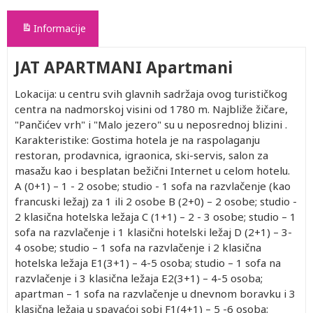
Informacije
JAT APARTMANI Apartmani
Lokacija: u centru svih glavnih sadržaja ovog turističkog
centra na nadmorskoj visini od 1780 m. Najbliže žičare,
"Pančićev vrh" i "Malo jezero" su u neposrednoj blizini .
Karakteristike: Gostima hotela je na raspolaganju
restoran, prodavnica, igraonica, ski-servis, salon za
masažu kao i besplatan bežični Internet u celom hotelu.
A (0+1) – 1 - 2 osobe; studio - 1 sofa na razvlačenje (kao
francuski ležaj) za 1 ili 2 osobe B (2+0) – 2 osobe; studio -
2 klasična hotelska ležaja C (1+1) – 2 - 3 osobe; studio – 1
sofa na razvlačenje i 1 klasični hotelski ležaj D (2+1) – 3-
4 osobe; studio – 1 sofa na razvlačenje i 2 klasična
hotelska ležaja E1(3+1) – 4-5 osoba; studio – 1 sofa na
razvlačenje i 3 klasična ležaja E2(3+1) – 4-5 osoba;
apartman – 1 sofa na razvlačenje u dnevnom boravku i 3
klasična ležaja u spavaćoj sobi F1(4+1) – 5 -6 osoba;