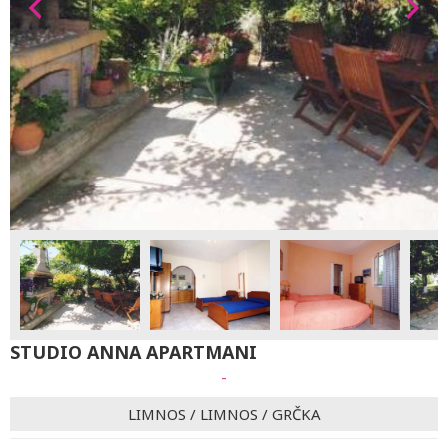
STUDIO ANNA APARTMANI
-
LIMNOS
/
LIMNOS
/
GRČKA