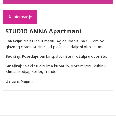
Informacije
STUDIO ANNA Apartmani
Lokacija:
Nalazi se u mestu Agios Ioanis, na 6,5 km od
glavnog grada Mirine. Od plaže su udaljeni oko 100m.
Sadržaj:
Poseduje parking, dvorište i roštilju u dvorištu.
Smeštaj:
Svaki studio ima kupatilo, opremljenu kuhinju,
klima uredjaj, ketler, frizider.
Usluga:
Najam.