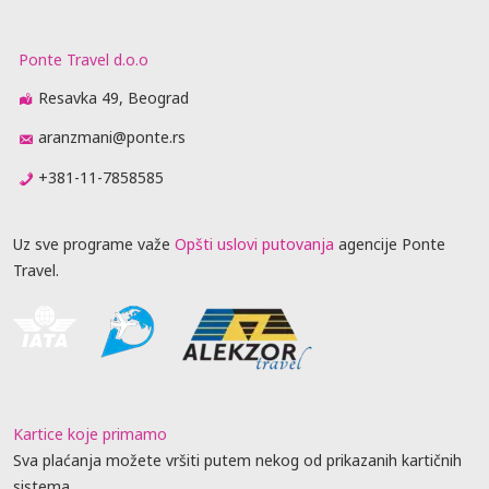
Ponte Travel d.o.o
Resavka 49, Beograd
aranzmani@ponte.rs
+381-11-7858585
Uz sve programe važe
Opšti uslovi putovanja
agencije Ponte
Travel.
Kartice koje primamo
Sva plaćanja možete vršiti putem nekog od prikazanih kartičnih
sistema