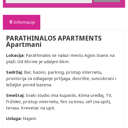
Informacije
PARATHINALOS APARTMENTS
Apartmani
Lokacija:
Parathinalos se nalazi mestu Agios Ioanis na
plaži. Od Mirine je udaljen 8km.
Sadržaj:
Bar, bazen, parking, pristup internetu,
prostorija za odlaganje prtljaga, dvorište, suncobrani i
ležaljke pored bazena.
Smeštaj:
Svaki studio ima kupatilo, klima uređaj, TV,
frižider, pristup internetu, fen za kosu, sef (na upit),
terasu. Krevetac na upit.
Usluga:
Najam.