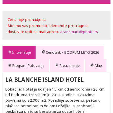
Cena nije pronadjena.
Molimo vas promenite elemente pretrage ili
dostavite upit na mail adresu
aranzmani@ponte.rs
.
Informacije
Cenovnik - BODRUM LETO 2026
Program Putovanja
Preuzimanje
Map
LA BLANCHE ISLAND HOTEL
Lokacija:
Hotel je udaljen 15 km od aerodroma i 26 km
od Bodruma. Izgradjen je 2014. godine, a zauzima
površinu od 82.000 m2. Poseduje sopstvenu, peščanu
plažu sa betoniranim delom.Ležaljke, suncobrani i
peškiri za plažu su besplatni za goste hotela.