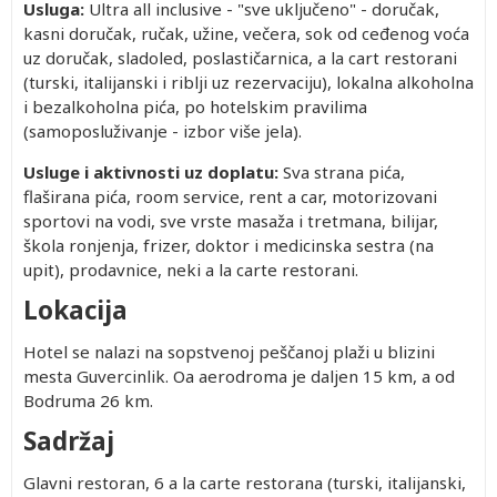
362.00
Besplatno
362.00
362.00
2,577.00
Besplatno
362.00
Besplatno
362.00
Usluga:
Ultra all inclusive - "sve uključeno" - doručak,
kasni doručak, ručak, užine, večera, sok od ceđenog voća
uz doručak, sladoled, poslastičarnica, a la cart restorani
(turski, italijanski i riblji uz rezervaciju), lokalna alkoholna
i bezalkoholna pića, po hotelskim pravilima
(samoposluživanje - izbor više jela).
Prvo
Prvo
Drugo
Drugo
Drugo
Usluge i aktivnosti uz doplatu:
Sva strana pića,
dete 0-
dete 2-
dete 0-
dete 2-
dete 2-
flaširana pića, room service, rent a car, motorizovani
1.99
11.99
1.99
11.99
11.99
sportovi na vodi, sve vrste masaža i tretmana, bilijar,
god.
god.
god.
god.
god.
Besplatno
362.00
Besplatno
1,524.00
1,524.00
škola ronjenja, frizer, doktor i medicinska sestra (na
(Prvo
(Prvo
(Prvo
Besplatno
362.00
Besplatno
1,970.00
1,970.00
dete 0-
dete 0-
dete 2-
upit), prodavnice, neki a la carte restorani.
Besplatno
362.00
Besplatno
1,524.00
1,524.00
1.99)
1.99)
11.99)
Lokacija
Besplatno
362.00
Besplatno
2,119.00
2,119.00
Besplatno
362.00
Besplatno
1,524.00
1,524.00
Hotel se nalazi na sopstvenoj peščanoj plaži u blizini
Besplatno
362.00
Besplatno
1,970.00
1,970.00
mesta Guvercinlik. Oa aerodroma je daljen 15 km, a od
Besplatno
362.00
Besplatno
1,524.00
1,524.00
Bodruma 26 km.
Besplatno
362.00
Besplatno
2,119.00
2,119.00
Sadržaj
Besplatno
362.00
Besplatno
1,524.00
1,524.00
Besplatno
362.00
Besplatno
1,915.00
1,915.00
Glavni restoran, 6 a la carte restorana (turski, italijanski,