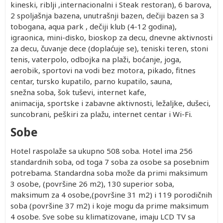
Besplatno
362.00
Besplatno
1,469.00
1,469.00
kineski, riblji ,internacionalni i Steak restoran), 6 barova,
Besplatno
362.00
Besplatno
1,844.00
1,844.00
2 spoljašnja bazena, unutrašnji bazen, dečiji bazen sa 3
Besplatno
362.00
Besplatno
1,249.00
1,249.00
tobogana, aqua park , dečiji klub (4-12 godina),
Besplatno
362.00
Besplatno
1,530.00
1,530.00
igraonica, mini-disko, bioskop za decu, dnevne aktivnosti
za decu, čuvanje dece (doplaćuje se), teniski teren, stoni
tenis, vaterpolo, odbojka na plaži, boćanje, joga,
aerobik, sportovi na vodi bez motora, pikado, fitnes
centar, tursko kupatilo, parno kupatilo, sauna,
snežna soba, šok tuševi, internet kafe,
animacija, sportske i zabavne aktivnosti, ležaljke, dušeci,
Prvo
Prvo
Drugo
Drugo
Drugo
suncobrani, peškiri za plažu, internet centar i Wi-Fi.
dete 0-
dete 2-
dete 0-
dete 2-
dete 2-
1.99
11.99
1.99
11.99
11.99
Sobe
god.
god.
god.
god.
god.
Besplatno
362.00
Besplatno
1,542.00
1,542.00
(Prvo
(Prvo
(Prvo
Hotel raspolaže sa ukupno 508 soba. Hotel ima 256
Besplatno
362.00
Besplatno
1,997.00
1,997.00
dete 0-
dete 0-
dete 2-
standardnih soba, od toga 7 soba za osobe sa posebnim
Besplatno
362.00
Besplatno
1,542.00
1,542.00
1.99)
1.99)
11.99)
potrebama. Standardna soba može da primi maksimum
Besplatno
362.00
Besplatno
2,148.00
2,148.00
3 osobe, (površine 26 m2), 130 superior soba,
Besplatno
362.00
Besplatno
1,542.00
1,542.00
maksimum za 4 osobe,(površine 31 m2) i 119 porodičnih
Besplatno
362.00
Besplatno
1,997.00
1,997.00
soba (površine 37 m2) i koje mogu da prime maksimum
Besplatno
362.00
Besplatno
1,542.00
1,542.00
4 osobe. Sve sobe su klimatizovane, imaju LCD TV sa