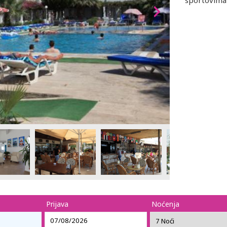
sportovima 
Prijava
Noćenja