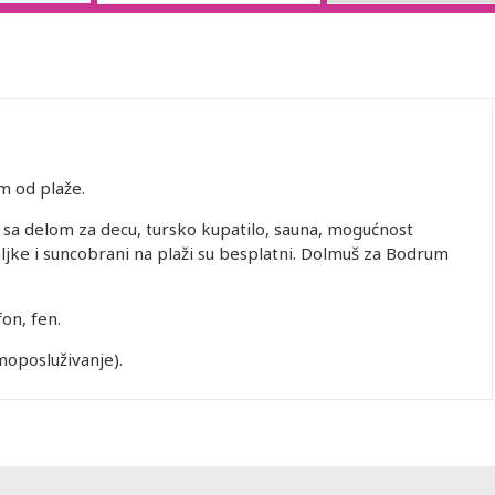
m od plaže.
sa delom za decu, tursko kupatilo, sauna, mogućnost
aljke i suncobrani na plaži su besplatni. Dolmuš za Bodrum
fon, fen.
moposluživanje).