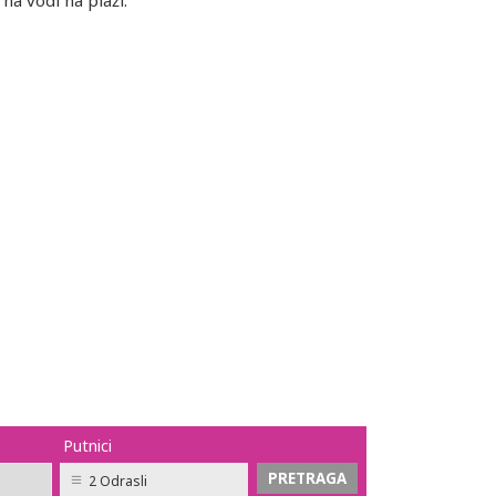
na vodi na plaži.
Putnici
2 Odrasli