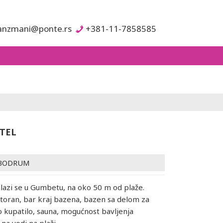
anzmani@ponte.rs
+381-11-7858585
TEL
BODRUM
alazi se u Gumbetu, na oko 50 m od plaže.
storan, bar kraj bazena, bazen sa delom za
o kupatilo, sauna, mogućnost bavljenja