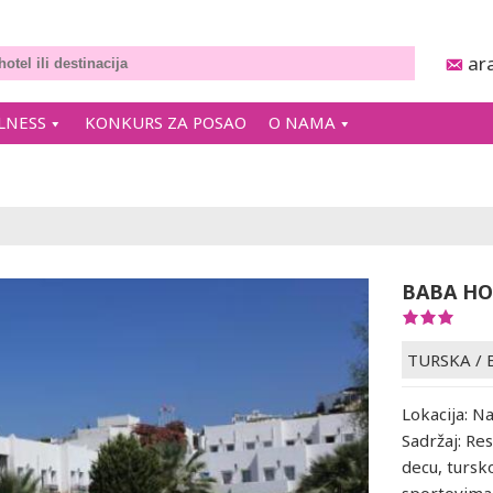
ar
LNESS
KONKURS ZA POSAO
O NAMA
BABA HO
TURSKA
/
Lokacija: N
Sadržaj: Re
decu, tursk