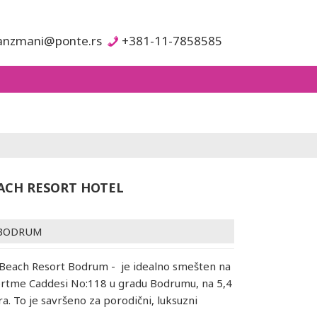
anzmani@ponte.rs
+381-11-7858585
ACH RESORT HOTEL
BODRUM
 Beach Resort Bodrum - je idealno smešten na
ertme Caddesi No:118 u gradu Bodrumu, na 5,4
a. To je savršeno za porodični, luksuzni