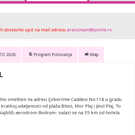
 dostavite upit na mail adresu
aranzmani@ponte.rs
.
TO 2026
Program Putovanja
Map
L
alno smešten na adresi Çökertme Caddesi No:118 u gradu
atkoj udaljenosti od plaža Bitez, Mor Plaj i Jesil Plaj. To
 Najbliži aerodrom Bodrum- nalazi se na 35 km od hotela.
 dete 2-
Drugo dete 7-
Drugo dete 2-
Drugo dete 7-
Drugo dete 7-
od. (Prvo
12.99 god.
6.99 god. (Prvo
12.99 god.
12.99 god.