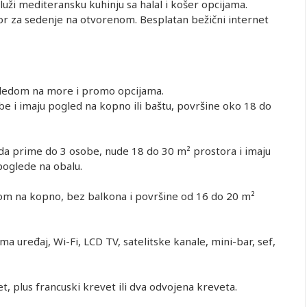
uži mediteransku kuhinju sa halal i košer opcijama.
0-1.99)
(Prvo dete 0-
dete 2-6.99)
(Prvo dete 2-
(Prvo dete 7-
ostor za sedenje na otvorenom. Besplatan bežični internet
1.99)
6.99)
12.99)
362.00
362.00
362.00
362.00
889.00
362.00
362.00
362.00
362.00
1,064.00
362.00
362.00
362.00
362.00
889.00
362.00
362.00
362.00
362.00
1,122.00
ledom na more i promo opcijama.
362.00
362.00
362.00
362.00
889.00
 i imaju pogled na kopno ili baštu, površine oko 18 do
362.00
362.00
362.00
362.00
1,064.00
362.00
362.00
362.00
362.00
889.00
362.00
362.00
362.00
362.00
1,079.00
 prime do 3 osobe, nude 18 do 30 m² prostora i imaju
362.00
362.00
362.00
362.00
847.00
 poglede na obalu.
362.00
362.00
362.00
362.00
989.00
362.00
362.00
362.00
362.00
815.00
om na kopno, bez balkona i površine od 16 do 20 m²
362.00
362.00
362.00
362.00
1,005.00
362.00
362.00
362.00
362.00
815.00
362.00
362.00
362.00
362.00
957.00
a uređaj, Wi-Fi, LCD TV, satelitske kanale, mini-bar, sef,
, plus francuski krevet ili dva odvojena kreveta.