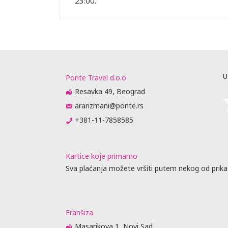
23:00.
rasklapanje,
eđaja zavisi
aj.
rasporedu
ta ili
prisustvo).
me obaveste
U
Ponte Travel d.o.o
da
 biti
Resavka 49, Beograd
raćajna
aranzmani@ponte.rs
dino ovlašćen
+381-11-7858585
Kartice koje primamo
obijanja
Sva plaćanja možete vršiti putem nekog od prika
vnik
u agencije
je, predaju
Franšiza
jenja (
Masarikova 1, Novi Sad