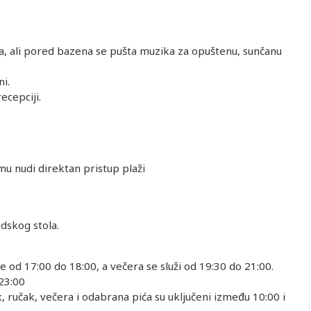
 dete 2-
Drugo dete 7-
Drugo dete 2-
Drugo dete 7-
Drugo dete 7-
od. (Prvo
12.99 god.
6.99 god. (Prvo
12.99 god.
12.99 god.
0-1.99)
(Prvo dete 0-
dete 2-6.99)
(Prvo dete 2-
(Prvo dete 7-
ali pored bazena se pušta muzika za opuštenu, sunčanu
1.99)
6.99)
12.99)
362.00
362.00
362.00
362.00
902.00
362.00
362.00
362.00
362.00
1,082.00
i.
ecepciji.
362.00
362.00
362.00
362.00
902.00
362.00
362.00
362.00
362.00
1,142.00
362.00
362.00
362.00
362.00
902.00
362.00
362.00
362.00
362.00
1,082.00
362.00
362.00
362.00
362.00
902.00
 nudi direktan pristup plaži
362.00
362.00
362.00
362.00
1,100.00
362.00
362.00
362.00
362.00
860.00
362.00
362.00
362.00
362.00
1,008.00
edskog stola.
362.00
362.00
362.00
362.00
828.00
362.00
362.00
362.00
362.00
1,026.00
362.00
362.00
362.00
362.00
828.00
e od 17:00 do 18:00, a večera se služi od 19:30 do 21:00.
362.00
362.00
362.00
362.00
976.00
23:00
 ručak, večera i odabrana pića su uključeni između 10:00 i