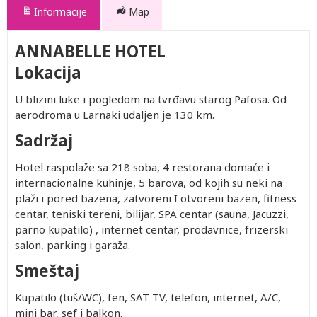
Informacije
Map
ANNABELLE HOTEL
Lokacija
U blizini luke i pogledom na tvrđavu starog Pafosa. Od
aerodroma u Larnaki udaljen je 130 km.
Sadržaj
Hotel raspolaže sa 218 soba, 4 restorana domaće i
internacionalne kuhinje, 5 barova, od kojih su neki na
plaži i pored bazena, zatvoreni I otvoreni bazen, fitness
centar, teniski tereni, bilijar, SPA centar (sauna, Jacuzzi,
parno kupatilo) , internet centar, prodavnice, frizerski
salon, parking i garaža.
Smeštaj
Kupatilo (tuš/WC), fen, SAT TV, telefon, internet, A/C,
mini bar, sef i balkon.