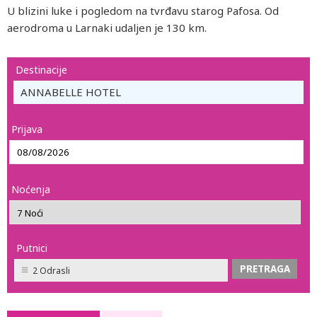
U blizini luke i pogledom na tvrđavu starog Pafosa. Od
aerodroma u Larnaki udaljen je 130 km.
Destinacije
ANNABELLE HOTEL
Prijava
Noćenja
Putnici
2 Odrasli