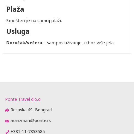
Plaža
Smešten je na samoj plaži.
Usluga
Doručak/večera
– samposluživanje, izbor više jela.
Ponte Travel d.o.o
Resavka 49, Beograd
aranzmani@ponte.rs
+381-11-7858585