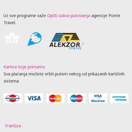
Uz sve programe važe
Opšti uslovi putovanja
agencije Ponte
Travel.
Kartice koje primamo
Sva plaćanja možete vršiti putem nekog od prikazanih kartičnih
sistema
Franšiza