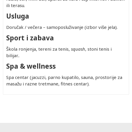
ili terasu.
Usluga
Doručak / večera – samoposluživanje (izbor više jela).
Sport i zabava
Škola ronjenja, tereni za tenis,
squash
, stoni tenis i
bilijar..
Spa & wellness
Spa centar (jacuzzi, parno kupatilo, sauna, prostorije za
masažu i razne tretmane, fitnes centar).