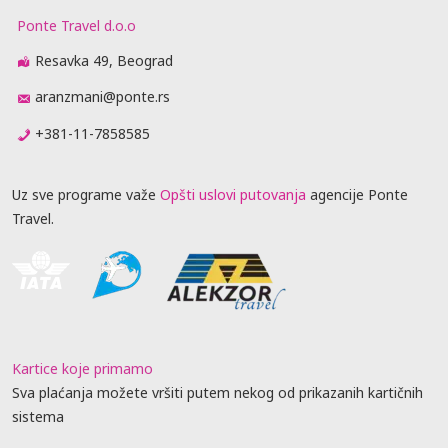
Ponte Travel d.o.o
Resavka 49, Beograd
aranzmani@ponte.rs
+381-11-7858585
Uz sve programe važe
Opšti uslovi putovanja
agencije Ponte
Travel.
Kartice koje primamo
Sva plaćanja možete vršiti putem nekog od prikazanih kartičnih
sistema