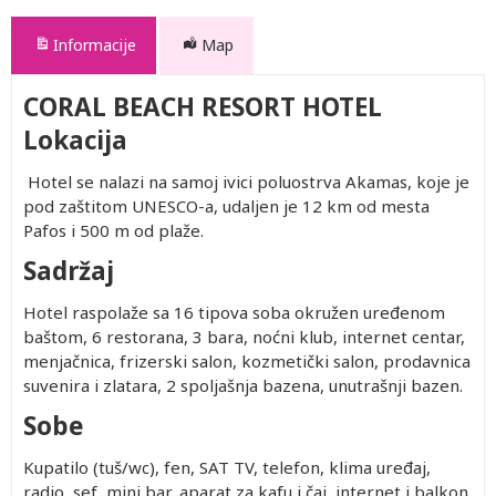
Informacije
Map
CORAL BEACH RESORT HOTEL
Lokacija
Hotel se nalazi na samoj ivici poluostrva Akamas, koje je
pod zaštitom UNESCO-a, udaljen je 12 km od mesta
Pafos i 500 m od plaže.
Sadržaj
Hotel raspolaže sa 16 tipova soba okružen uređenom
baštom, 6 restorana, 3 bara, noćni klub, internet centar,
menjačnica, frizerski salon, kozmetički salon, prodavnica
suvenira i zlatara, 2 spoljašnja bazena, unutrašnji bazen.
Sobe
Kupatilo (tuš/wc), fen, SAT TV, telefon, klima uređaj,
radio, sef, mini bar, aparat za kafu i čaj, internet i balkon