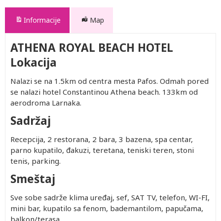
Informacije
Map
ATHENA ROYAL BEACH HOTEL
Lokacija
Nalazi se na 1.5km od centra mesta Pafos. Odmah pored
se nalazi hotel Constantinou Athena beach. 133km od
aerodroma Larnaka.
Sadržaj
Recepcija, 2 restorana, 2 bara, 3 bazena, spa centar,
parno kupatilo, đakuzi, teretana, teniski teren, stoni
tenis, parking.
Smeštaj
Sve sobe sadrže klima uređaj, sef, SAT TV, telefon, WI-FI,
mini bar, kupatilo sa fenom, bademantilom, papučama,
balkon/terasa.