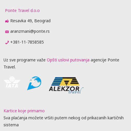
Ponte Travel d.o.o
Resavka 49, Beograd
aranzmani@ponte.rs
+381-11-7858585
Uz sve programe važe
Opšti uslovi putovanja
agencije Ponte
Travel.
Kartice koje primamo
Sva plaćanja možete vršiti putem nekog od prikazanih kartičnih
sistema