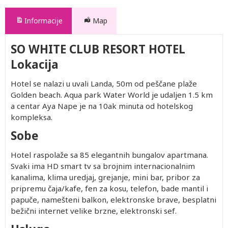
Informacije
Map
SO WHITE CLUB RESORT HOTEL
Lokacija
Hotel se nalazi u uvali Landa, 50m od peščane plaže
Golden beach. Aqua park Water World je udaljen 1.5 km
a centar Aya Nape je na 10ak minuta od hotelskog
kompleksa.
Sobe
Hotel raspolaže sa 85 elegantnih bungalov apartmana.
Svaki ima HD smart tv sa brojnim internacionalnim
kanalima, klima uredjaj, grejanje, mini bar, pribor za
pripremu čaja/kafe, fen za kosu, telefon, bade mantil i
papuče, namešteni balkon, elektronske brave, besplatni
bežični internet velike brzne, elektronski sef.