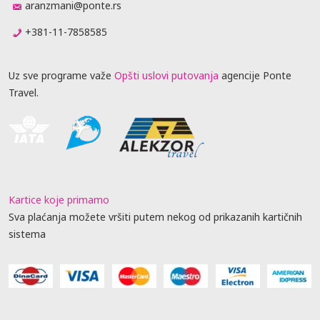
aranzmani@ponte.rs
+381-11-7858585
Uz sve programe važe
Opšti uslovi putovanja
agencije Ponte
Travel.
Kartice koje primamo
Sva plaćanja možete vršiti putem nekog od prikazanih kartičnih
sistema