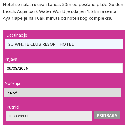
Hotel se nalazi u uvali Landa, 50m od peščane plaže Golden
beach. Aqua park Water World je udaljen 1.5 km a centar
Aya Nape je na 10ak minuta od hotelskog kompleksa.
Destinacije
SO WHITE CLUB RESORT HOTEL
Prijava
Noćenja
Putnici
2 Odrasli