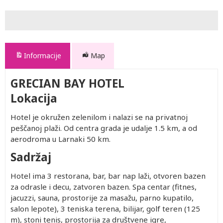
Informacije
Map
GRECIAN BAY HOTEL
Lokacija
Hotel je okružen zelenilom i nalazi se na privatnoj
peščanoj plaži. Od centra grada je udalje 1.5 km, a od
aerodroma u Larnaki 50 km.
Sadržaj
Hotel ima 3 restorana, bar, bar nap laži, otvoren bazen
za odrasle i decu, zatvoren bazen. Spa centar (fitnes,
jacuzzi, sauna, prostorije za masažu, parno kupatilo,
salon lepote), 3 teniska terena, bilijar, golf teren (125
m), stoni tenis, prostorija za društvene igre,