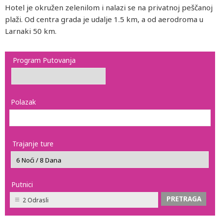
Hotel je okružen zelenilom i nalazi se na privatnoj peščanoj
plaži. Od centra grada je udalje 1.5 km, a od aerodroma u
Larnaki 50 km.
Program Putovanja
Polazak
Trajanje ture
Putnici
2 Odrasli