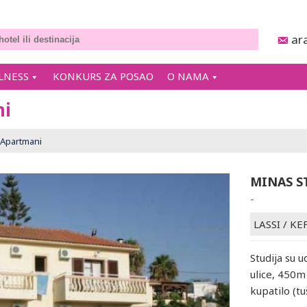
ar
LNESS
KONKURS ZA POSAO
O NAMA
ni
Apartmani
MINAS S
-
LASSI
/
KE
Studija su 
ulice, 450m 
kupatilo (tu