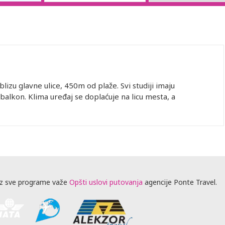
lizu glavne ulice, 450m od plaže. Svi studiji imaju
 balkon. Klima uređaj se doplaćuje na licu mesta, a
z sve programe važe
Opšti uslovi putovanja
agencije Ponte Travel.