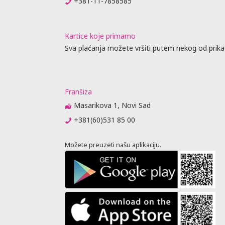
+381-11-7858585
Kartice koje primamo
Sva plaćanja možete vršiti putem nekog od prika
Franšiza
Masarikova 1, Novi Sad
+381(60)531 85 00
Možete preuzeti našu aplikaciju.