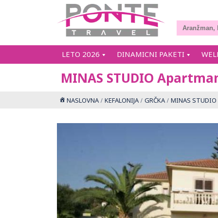
LETO 2026
DINAMICNI PAKETI
WEL
MINAS STUDIO Apartma
NASLOVNA
KEFALONIJA
GRČKA
MINAS STUDIO 