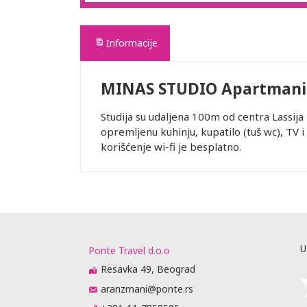
Informacije
MINAS STUDIO Apartmani
Studija su udaljena 100m od centra Lassija b
opremljenu kuhinju, kupatilo (tuš wc), TV i
korišćenje wi-fi je besplatno.
U
Ponte Travel d.o.o
Resavka 49, Beograd
aranzmani@ponte.rs