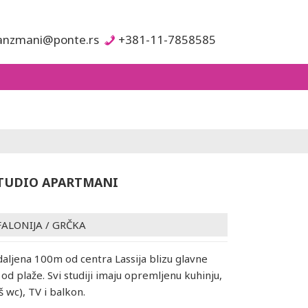
anzmani@ponte.rs
+381-11-7858585
TUDIO APARTMANI
FALONIJA
/
GRČKA
udaljena 100m od centra Lassija blizu glavne
od plaže. Svi studiji imaju opremljenu kuhinju,
š wc), TV i balkon.