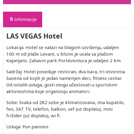
Informacije
LAS VEGAS Hotel
Lokacija: Hotel se nalazi na blagom uzvišenju, udaljen
100 m od plaže Levant, u blizini je uvala sa plažom
Kapeljans. Zabavni park PortAventura je udaljen 2 km.
Sadržaj: Hotel poseduje restoran, dva bara, tri otvorena
bazena od kojih je jedan namenjen deci, fitness centar.
Od ostalih usluga, gosti mogu učestovati u sportskim
aktivnostima koje organizuju animatori.
Sobe: Svaka od 282 sobe je klimatizovana, ima kupatilo,
fen, SAT TV, telefon, balkon, sef (uz doplatu), mini
frižider (uz doplatu), wi fi.
Usluga: Pun pansion.