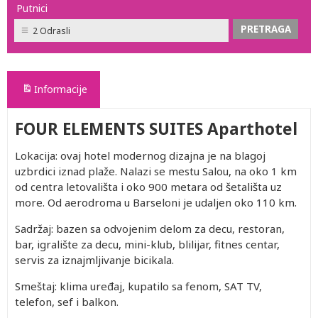
Putnici
2 Odrasli
Informacije
FOUR ELEMENTS SUITES Aparthotel
Lokacija: ovaj hotel modernog dizajna je na blagoj
uzbrdici iznad plaže. Nalazi se mestu Salou, na oko 1 km
od centra letovališta i oko 900 metara od šetališta uz
more. Od aerodroma u Barseloni je udaljen oko 110 km.
Sadržaj: bazen sa odvojenim delom za decu, restoran,
bar, igralište za decu, mini-klub, blilijar, fitnes centar,
servis za iznajmljivanje bicikala.
Smeštaj: klima uređaj, kupatilo sa fenom, SAT TV,
telefon, sef i balkon.