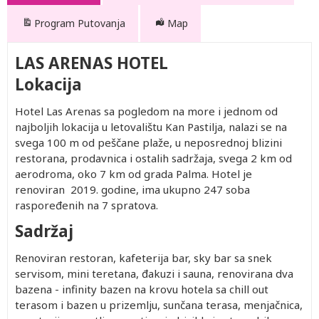
Program Putovanja
Map
LAS ARENAS HOTEL
Lokacija
Hotel Las Arenas sa pogledom na more i jednom od
najboljih lokacija u letovalištu Kan Pastilja, nalazi se na
svega 100 m od peščane plaže, u neposrednoj blizini
restorana, prodavnica i ostalih sadržaja, svega 2 km od
aerodroma, oko 7 km od grada Palma. Hotel je
renoviran 2019. godine, ima ukupno 247 soba
raspoređenih na 7 spratova.
Sadržaj
Renoviran restoran, kafeterija bar, sky bar sa snek
servisom, mini teretana, đakuzi i sauna, renovirana dva
bazena - infinity bazen na krovu hotela sa chill out
terasom i bazen u prizemlju, sunčana terasa, menjačnica,