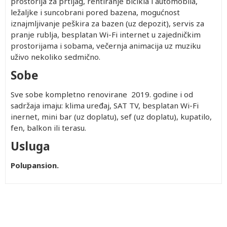
prostorija za prtljag, rentiranje bicikla i automobila,
ležaljke i suncobrani pored bazena, mogućnost
iznajmljivanje peškira za bazen (uz depozit), servis za
pranje rublja, besplatan Wi-Fi internet u zajedničkim
prostorijama i sobama, večernja animacija uz muziku
uživo nekoliko sedmično.
Sobe
Sve sobe kompletno renovirane 2019. godine i od
sadržaja imaju: klima uređaj, SAT TV, besplatan Wi-Fi
inernet, mini bar (uz doplatu), sef (uz doplatu), kupatilo,
fen, balkon ili terasu.
Usluga
Polupansion.