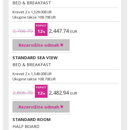
BED & BREAKFAST
Krevet 2 x
1,329.00
EUR
Ukupne takse
108.70
EUR
POPUST
2,766.70
2,447.74
12
EUR
%
Rezervišite odmah
STANDARD SEA VIEW
BED & BREAKFAST
Krevet 2 x
1,349.00
EUR
Ukupne takse
108.70
EUR
POPUST
2,806.70
2,482.94
12
EUR
%
Rezervišite odmah
STANDARD ROOM
HALF BOARD