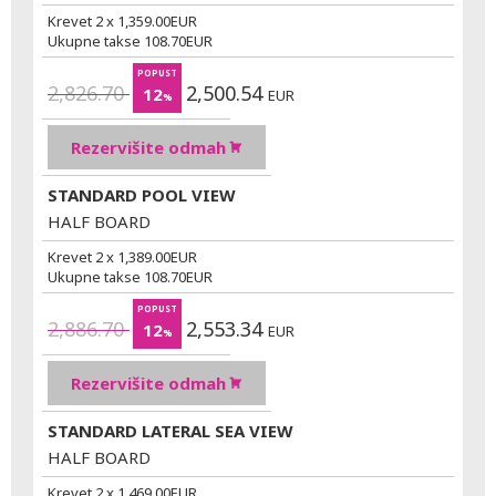
Krevet 2 x
1,359.00
EUR
Ukupne takse
108.70
EUR
POPUST
2,826.70
2,500.54
12
EUR
%
Rezervišite odmah
STANDARD POOL VIEW
HALF BOARD
Krevet 2 x
1,389.00
EUR
Ukupne takse
108.70
EUR
POPUST
2,886.70
2,553.34
12
EUR
%
Rezervišite odmah
STANDARD LATERAL SEA VIEW
HALF BOARD
Krevet 2 x
1,469.00
EUR