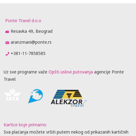
Ponte Travel d.o.o
Resavka 49, Beograd
aranzmani@ponte.rs
+381-11-7858585
Uz sve programe važe
Opšti uslovi putovanja
agencije Ponte
Travel.
Kartice koje primamo
Sva plaćanja možete vršiti putem nekog od prikazanih kartičnih