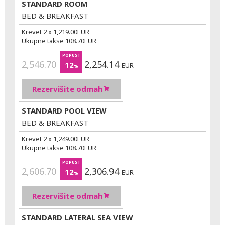
STANDARD ROOM
BED & BREAKFAST
Krevet 2 x
1,219.00
EUR
Ukupne takse
108.70
EUR
POPUST
2,546.70
2,254.14
12
EUR
%
Rezervišite odmah
STANDARD POOL VIEW
BED & BREAKFAST
Krevet 2 x
1,249.00
EUR
Ukupne takse
108.70
EUR
POPUST
2,606.70
2,306.94
12
EUR
%
Rezervišite odmah
STANDARD LATERAL SEA VIEW