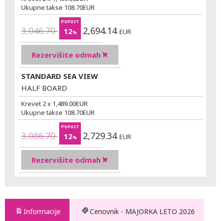
Ukupne takse
108.70
EUR
POPUST
3,046.70
2,694.14
12
EUR
%
Rezervišite odmah
STANDARD SEA VIEW
HALF BOARD
Krevet 2 x
1,489.00
EUR
Ukupne takse
108.70
EUR
POPUST
3,086.70
2,729.34
12
EUR
%
Rezervišite odmah
Informacije
Cenovnik - MAJORKA LETO 2026