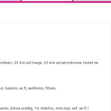
Kolimbari, 23 km od Hanje, 35 km od aerodroma. Hotel ne
i, bazeni, wi fi, wellness, fitnes.
ilo, klima uređaj, TV, telefon, mini bar, sef, wi fi i