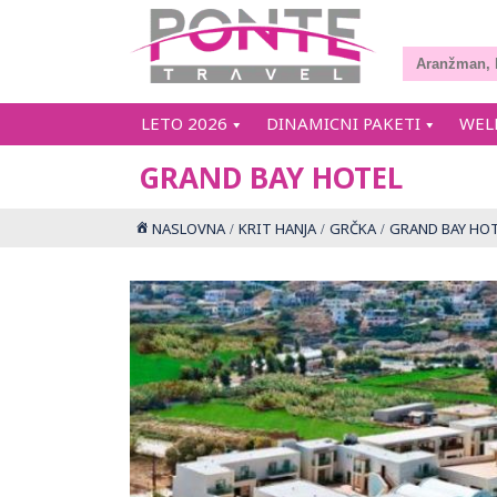
LETO 2026
DINAMICNI PAKETI
WEL
GRAND BAY HOTEL
NASLOVNA
KRIT HANJA
GRČKA
GRAND BAY HO