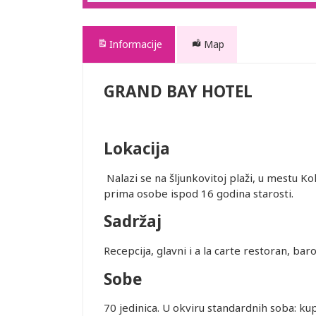
Informacije
Map
GRAND BAY HOTEL
Lokacija
Nalazi se na šljunkovitoj plaži, u mestu 
prima osobe ispod 16 godina starosti.
Sadržaj
Recepcija, glavni i a la carte restoran, barov
Sobe
70 jedinica. U okviru standardnih soba: kupat