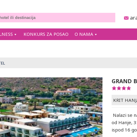
ar
LNESS
KONKURS ZA POSAO
O NAMA
TEL
GRAND B
KRIT HANJ
Nalazi se n
od Hanje, 
ispod 16 go