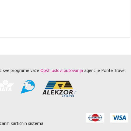
z sve programe važe
Opšti uslovi putovanja
agencije Ponte Travel.
zanih kartičnih sistema