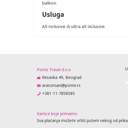
balkon.
Usluga
All inclusive ili ultra all inclusive.
Leaflet
U
Ponte Travel d.o.o
Resavka 49, Beograd
aranzmani@ponte.rs
+381-11-7858585
Kartice koje primamo
Sva plaćanja možete vršiti putem nekog od prika