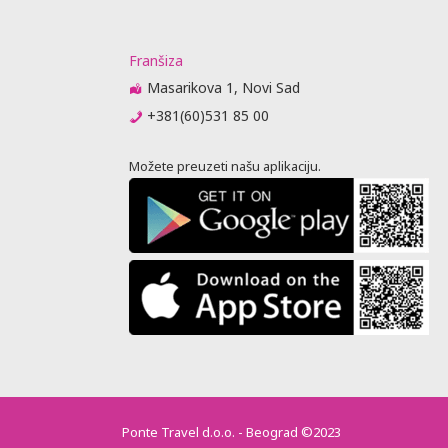
Franšiza
Masarikova 1, Novi Sad
+381(60)531 85 00
Možete preuzeti našu aplikaciju.
Ponte Travel d.o.o. - Beograd ©2023