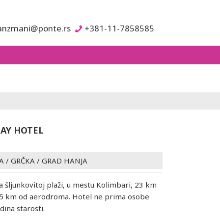
anzmani@ponte.rs
+381-11-7858585
AY HOTEL
A
/
GRČKA
/
GRAD HANJA
a šljunkovitoj plaži, u mestu Kolimbari, 23 km
35 km od aerodroma. Hotel ne prima osobe
dina starosti.