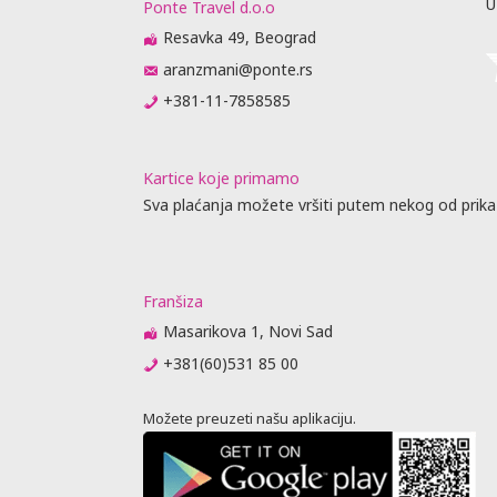
U
Ponte Travel d.o.o
Resavka 49, Beograd
aranzmani@ponte.rs
+381-11-7858585
Kartice koje primamo
Sva plaćanja možete vršiti putem nekog od prika
Franšiza
Masarikova 1, Novi Sad
+381(60)531 85 00
Možete preuzeti našu aplikaciju.