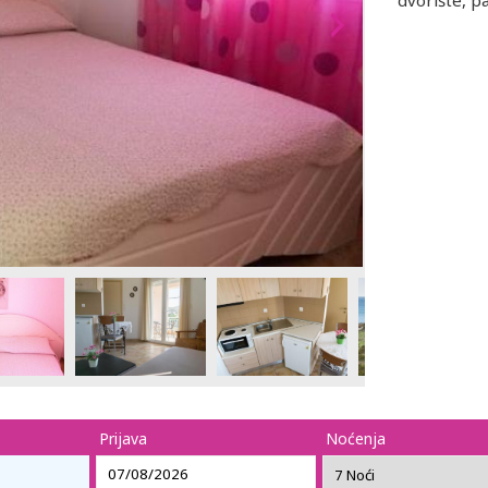
dvorište, p
Prijava
Noćenja