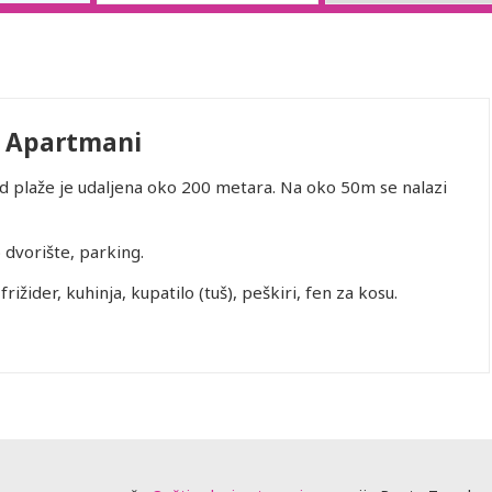
 Apartmani
Od plaže je udaljena oko 200 metara. Na oko 50m se nalazi
 dvorište, parking.
rižider, kuhinja, kupatilo (tuš), peškiri, fen za kosu.