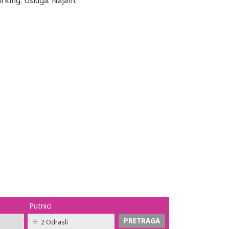
arking. Usluga: Najam.
Putnici
2 Odrasli