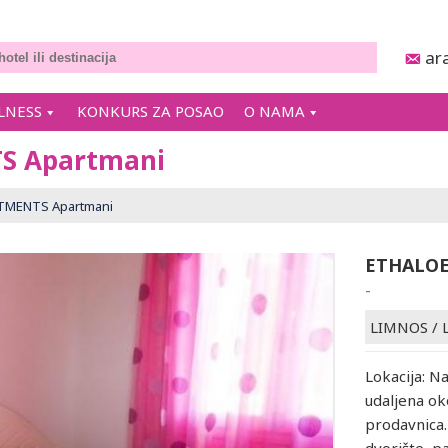
ar
LNESS
KONKURS ZA POSAO
O NAMA
S Apartmani
TMENTS Apartmani
ETHALOE
-
LIMNOS
/
Lokacija: Na
udaljena ok
prodavnica.