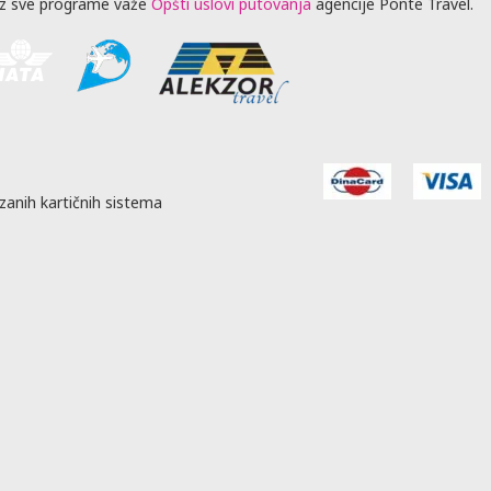
z sve programe važe
Opšti uslovi putovanja
agencije Ponte Travel.
zanih kartičnih sistema