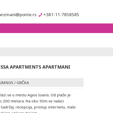
anzmani@ponte.rs
+381-11-7858585
SSA APARTMENTS APARTMANI
LIMNOS
/
GRČKA
lazi se u mestu Agios Ioanis. Od plaže je
o 200 metara. Na oko 50m se nalazi
 Sadržaj: recepcija, pristup internetu, malo