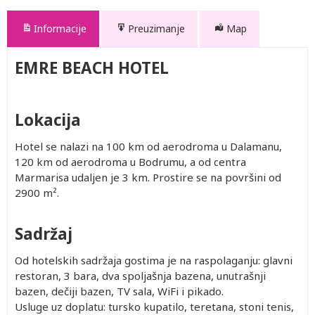
Informacije
Preuzimanje
Map
EMRE BEACH HOTEL
Lokacija
Hotel se nalazi na 100 km od aerodroma u Dalamanu,
120 km od aerodroma u Bodrumu, a od centra
Marmarisa udaljen je 3 km. Prostire se na površini od
2900 m².
Sadržaj
Od hotelskih sadržaja gostima je na raspolaganju: glavni
restoran, 3 bara, dva spoljašnja bazena, unutrašnji
bazen, dečiji bazen, TV sala, WiFi i pikado.
Usluge uz doplatu: tursko kupatilo, teretana, stoni tenis,