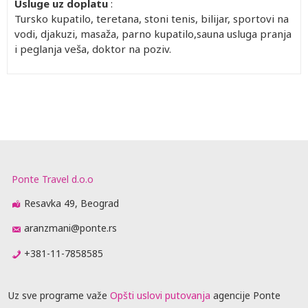
Usluge uz doplatu
:
Tursko kupatilo, teretana, stoni tenis, bilijar, sportovi na
vodi, djakuzi, masaža, parno kupatilo,sauna usluga pranja
i peglanja veša, doktor na poziv.
Ponte Travel d.o.o
Resavka 49, Beograd
aranzmani@ponte.rs
+381-11-7858585
Uz sve programe važe
Opšti uslovi putovanja
agencije Ponte