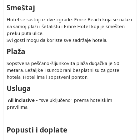
Smeštaj
Hotel se sastoji iz dve zgrade: Emre Beach koja se nalazi
na samoj plaži i šetalištu i Emre Hotel koji je smešten
preku puta ulice.
Svi gosti mogu da koriste sve sadržaje hotela.
Plaža
Sopstvena peščano-šljunkovita plaža dugačka je 50
metara. Ležaljke i suncobrani besplatni su za goste
hotela. Hotel ima i sopstveni ponton.
Usluga
All inclusive
- "sve uključeno" prema hotelskim
pravilima.
Popusti i doplate