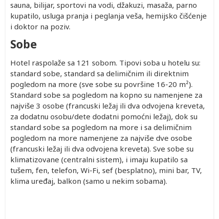
sauna, bilijar, sportovi na vodi, džakuzi, masaža, parno
kupatilo, usluga pranja i peglanja veša, hemijsko čišćenje
i doktor na poziv.
Sobe
Hotel raspolaže sa 121 sobom. Tipovi soba u hotelu su:
standard sobe, standard sa delimičnim ili direktnim
pogledom na more (sve sobe su površine 16-20 m²).
Standard sobe sa pogledom na kopno su namenjene za
najviše 3 osobe (francuski ležaj ili dva odvojena kreveta,
za dodatnu osobu/dete dodatni pomoćni ležaj), dok su
standard sobe sa pogledom na more i sa delimičnim
pogledom na more namenjene za najviše dve osobe
(francuski ležaj ili dva odvojena kreveta). Sve sobe su
klimatizovane (centralni sistem), i imaju kupatilo sa
tušem, fen, telefon, Wi-Fi, sef (besplatno), mini bar, TV,
klima uređaj, balkon (samo u nekim sobama).