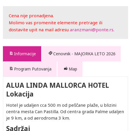
Cena nije pronadjena.
Molimo vas promenite elemente pretrage ili
dostavite upit na mail adresu
aranzmani@ponte.rs
.
Informacije
Cenovnik - MAJORKA LETO 2026
Program Putovanja
Map
ALUA LINDA MALLORCA HOTEL
Lokacija
Hotel je udaljen cca 500 m od peščane plaže, u blizini
centra mesta Can Pastilla. Od centra grada Palme udaljen
je 9 km, a od aerodroma 3 km.
Sadržaj