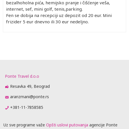
bezalhoholna pića, hemijsko pranje i čišćenje veša,
internet, sef, mini golf, tenis,parking.
Fen se dobija na recepciji uz depozit od 20 eur. Mini
frizider 5 eur dnevno ili 30 eur nedeljno.
Ponte Travel d.o.o
Resavka 49, Beograd
aranzmani@ponte.rs
+381-11-7858585
Uz sve programe važe
Opšti uslovi putovanja
agencije Ponte