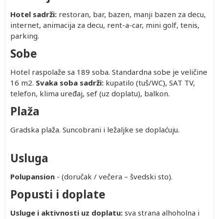
Hotel sadrži:
restoran, bar, bazen, manji bazen za decu,
internet, animacija za decu, rent-a-car, mini golf, tenis,
parking.
Sobe
Hotel raspolaže sa 189 soba. Standardna sobe je veličine
16 m2.
Svaka soba sadrži:
kupatilo (tuš/WC), SAT TV,
telefon, klima uređaj, sef (uz doplatu), balkon.
Plaža
Gradska plaža. Suncobrani i ležaljke se doplaćuju.
Usluga
Polupansion
- (doručak / večera – švedski sto).
Popusti i doplate
Usluge i aktivnosti uz doplatu:
sva strana alhoholna i