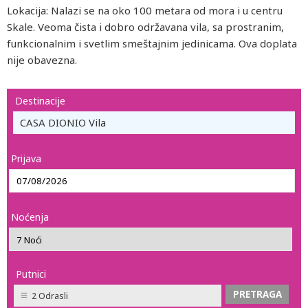
Lokacija: Nalazi se na oko 100 metara od mora i u centru
Skale. Veoma čista i dobro održavana vila, sa prostranim,
funkcionalnim i svetlim smeštajnim jedinicama. Ova doplata
nije obavezna.
Destinacije
CASA DIONIO Vila
Prijava
Noćenja
Putnici
2 Odrasli