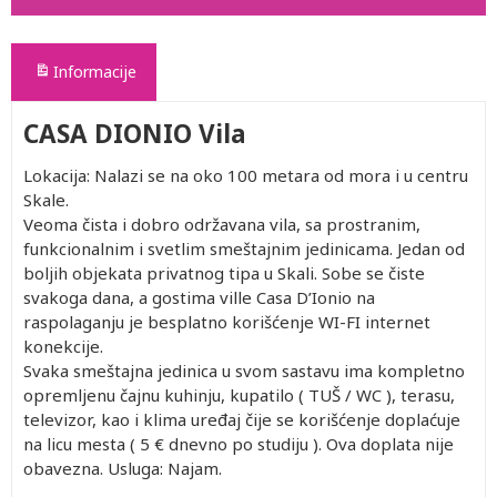
Informacije
CASA DIONIO Vila
Lokacija: Nalazi se na oko 100 metara od mora i u centru
Skale.
Veoma čista i dobro održavana vila, sa prostranim,
funkcionalnim i svetlim smeštajnim jedinicama. Jedan od
boljih objekata privatnog tipa u Skali. Sobe se čiste
svakoga dana, a gostima ville Casa D’Ionio na
raspolaganju je besplatno korišćenje WI-FI internet
konekcije.
Svaka smeštajna jedinica u svom sastavu ima kompletno
opremljenu čajnu kuhinju, kupatilo ( TUŠ / WC ), terasu,
televizor, kao i klima uređaj čije se korišćenje doplaćuje
na licu mesta ( 5 € dnevno po studiju ). Ova doplata nije
obavezna. Usluga: Najam.