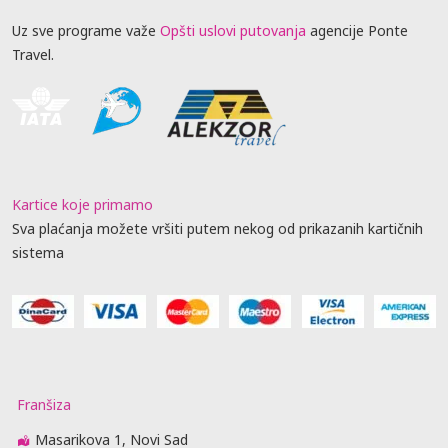
Uz sve programe važe
Opšti uslovi putovanja
agencije Ponte
Travel.
Kartice koje primamo
Sva plaćanja možete vršiti putem nekog od prikazanih kartičnih
sistema
Franšiza
Masarikova 1, Novi Sad