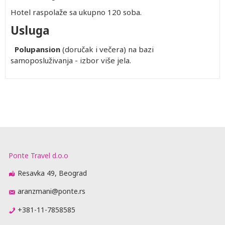
Hotel raspolaže sa ukupno 120 soba.
Usluga
Polupansion
(doručak i večera) na bazi
samoposluživanja - izbor više jela.
Ponte Travel d.o.o
Resavka 49, Beograd
aranzmani@ponte.rs
+381-11-7858585