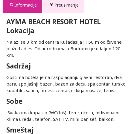
Informacije
Preuzimanje
AYMA BEACH RESORT HOTEL
Lokacija
Nalazi se 3 km od centra Kušadasija i 150 m od čuvene
plaže Ladies. Od aerodroma u Bodrumu je udaljen 120
km.
Sadržaj
Gostima hotela je na raspolaganju glavni restoran, dva
bara, spoljašnji bazen, bazen za decu, spa centar, tursko
kupatilo, sauna, fitness centar, usluga masaže, tenis.
Sobe
Svaka ima kupatilo (WC/tuš), fen za kosu, individualni
klima uređaj, telefon, SAT TV, mini bar, sef, balkon.
Smeštaj