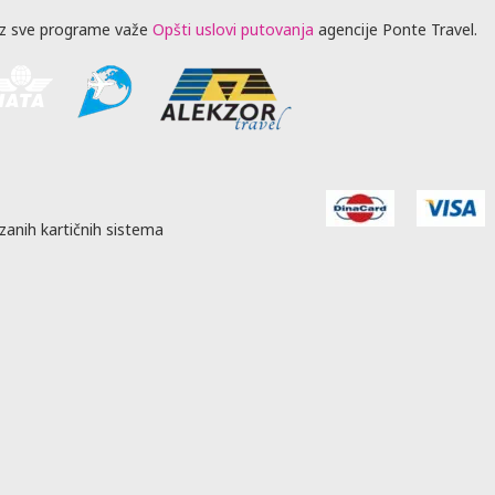
4,392.00
Besplatno
402.00
Besplatno
402.00
40
z sve programe važe
Opšti uslovi putovanja
agencije Ponte Travel.
3,172.00
Besplatno
402.00
Besplatno
402.00
40
4,652.00
Besplatno
402.00
Besplatno
402.00
40
zanih kartičnih sistema