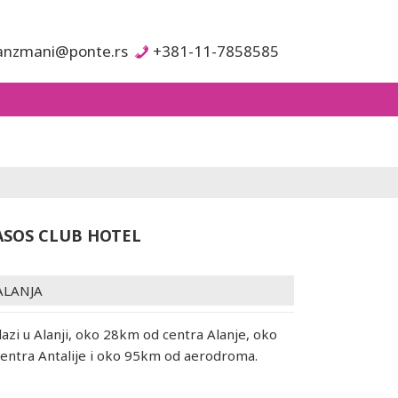
anzmani@ponte.rs
+381-11-7858585
ASOS CLUB HOTEL
ALANJA
lazi u Alanji, oko 28km od centra Alanje, oko
entra Antalije i oko 95km od aerodroma.