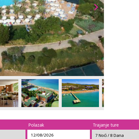
Polazak
Trajanje ture