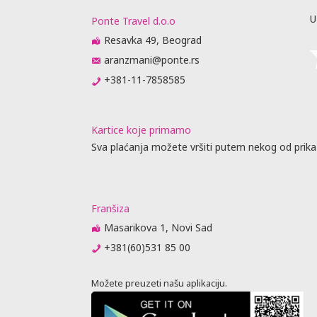
402.00
1,882.00
Besplatno
402.00
1,802.00
U
Ponte Travel d.o.o
402.00
1,442.00
Besplatno
402.00
1,392.00
m 6 meseci
Resavka 49, Beograd
402.00
1,972.00
Besplatno
402.00
1,892.00
ator
aranzmani@ponte.rs
ovoran ako
+381-11-7858585
putne
e isprave
Kartice koje primamo
va.
Sva plaćanja možete vršiti putem nekog od prika
PITAJU O
IM,
U, KAO I DA
BIJE.
Franšiza
Masarikova 1, Novi Sad
je vreme
+381(60)531 85 00
nu leta
sati u
oguće
Možete preuzeti našu aplikaciju.
kiranja.
zima brigu o