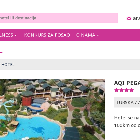
ar
LNESS
KONKURS ZA POSAO
O NAMA
L
B HOTEL
AQI PEG
TURSKA
/
Hotel se na
100km od c