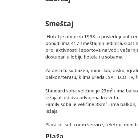
Smeštaj
je i pasoška
Hotel je otvoren 1998. a poslednji put re
ponudi ima 417 smeštajnih jedinica. Gosti
broj aktivnosti i sportova na vodi, večernj
ovanja
dostupan u lobiju hotela i u sobama.
Za decu tu su bazen, mini club, disko, igra
ice dostupne
balkon/terasu, klima uređaj, SAT LCD TV, f
alidni u
Standard soba veličine je 23m² i ima balkon
ležaja ili od dva odvojena kreveta.
ednjem kursu
Family soba je veličine 38m² i ima balkon, 
ur-ima i
ležaja.
or zadržava
Plaća se: sef, room service, telefon, mini 
STRANE
Plaža