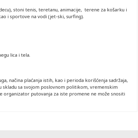
4,322.00
Besplatno
402.00
Besplatno
402.00
40
ecu), stoni tenis, teretanu, animacije, terene za košarku i
ao i sportove na vodi (jet-ski, surfing).
ngle
Prvo dete 0-
Prvo dete 2-
Drugo dete 0-
Drugo dete 2-
Drugo det
1.99 god.
12.99 god.
1.99 god. (Prvo
12.99 god.
12.99 go
dete 0-1.99)
(Prvo dete 0-
(Prvo det
gu lica i tela.
1.99)
12.99)
3,402.00
Besplatno
402.00
Besplatno
402.00
40
5,082.00
Besplatno
402.00
Besplatno
402.00
40
3,402.00
Besplatno
402.00
Besplatno
402.00
40
a, načina plaćanja istih, kao i perioda korišćenja sadržaja,
4,652.00
Besplatno
402.00
Besplatno
402.00
40
 a u skladu sa svojom poslovnom politikom, vremenskim
3,392.00
Besplatno
402.00
Besplatno
402.00
40
te organizator putovanja za iste promene ne može snositi
5,022.00
Besplatno
402.00
Besplatno
402.00
40
3,342.00
Besplatno
402.00
Besplatno
402.00
40
4,572.00
Besplatno
402.00
Besplatno
402.00
40
3,322.00
Besplatno
402.00
Besplatno
402.00
40
4,912.00
Besplatno
402.00
Besplatno
402.00
40
3,282.00
Besplatno
402.00
Besplatno
402.00
40