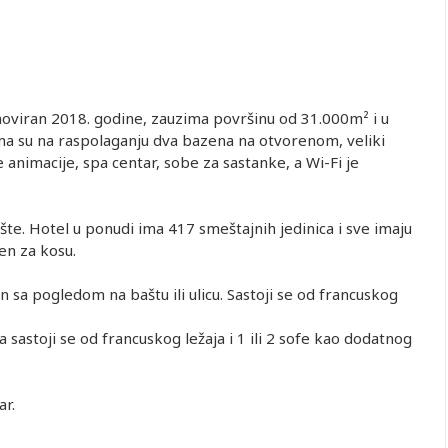
noviran 2018. godine, zauzima površinu od 31.000m² i u
ma su na raspolaganju dva bazena na otvorenom, veliki
e animacije, spa centar, sobe za sastanke, a Wi-Fi je
lište. Hotel u ponudi ima 417 smeštajnih jedinica i sve imaju
en za kosu.
 sa pogledom na baštu ili ulicu. Sastoji se od francuskog
a sastoji se od francuskog ležaja i 1 ili 2 sofe kao dodatnog
bar.