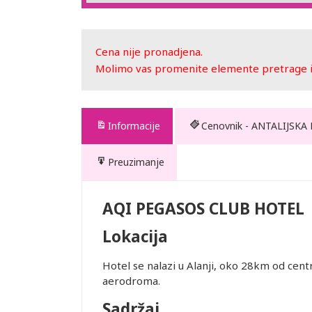
Cena nije pronadjena.
Molimo vas promenite elemente pretrage ili
Informacije
Cenovnik - ANTALIJSKA
Preuzimanje
EL
AQI PEGASOS CLUB HOTEL
Lokacija
Hotel se nalazi u Alanji, oko 28km od cen
aerodroma.
te. Prevoz
Sadržaj
 usluge