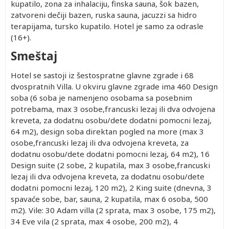
kupatilo, zona za inhalaciju, finska sauna, šok bazen,
zatvoreni dečiji bazen, ruska sauna, jacuzzi sa hidro
terapijama, tursko kupatilo. Hotel je samo za odrasle
(16+).
Smeštaj
Hotel se sastoji iz šestospratne glavne zgrade i 68
dvospratnih Villa. U okviru glavne zgrade ima 460 Design
soba (6 soba je namenjeno osobama sa posebnim
potrebama, max 3 osobe,francuski lezaj ili dva odvojena
kreveta, za dodatnu osobu/dete dodatni pomocni lezaj,
64 m2), design soba direktan pogled na more (max 3
osobe,francuski lezaj ili dva odvojena kreveta, za
dodatnu osobu/dete dodatni pomocni lezaj, 64 m2), 16
Design suite (2 sobe, 2 kupatila, max 3 osobe,francuski
lezaj ili dva odvojena kreveta, za dodatnu osobu/dete
dodatni pomocni lezaj, 120 m2), 2 King suite (dnevna, 3
spavaće sobe, bar, saunа, 2 kupatila, max 6 osoba, 500
m2). Vile: 30 Adam villa (2 sprata, mаx 3 osobe, 175 m2),
34 Eve vila (2 sprata, max 4 osobe, 200 m2), 4