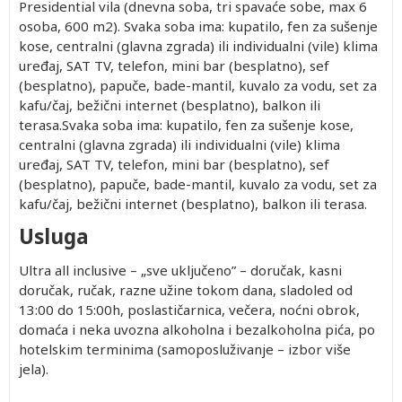
Presidential vila (dnevna soba, tri spavaće sobe, max 6
osoba, 600 m2). Svaka soba ima: kupatilo, fen za sušenje
kose, centralni (glavna zgrada) ili individualni (vile) klima
uređaj, SAT TV, telefon, mini bar (besplatno), sef
(besplatno), papuče, bade-mantil, kuvalo za vodu, set za
kafu/čaj, bežični internet (besplatno), balkon ili
terasa.Svaka soba ima: kupatilo, fen za sušenje kose,
centralni (glavna zgrada) ili individualni (vile) klima
uređaj, SAT TV, telefon, mini bar (besplatno), sef
(besplatno), papuče, bade-mantil, kuvalo za vodu, set za
kafu/čaj, bežični internet (besplatno), balkon ili terasa.
Usluga
Ultra all inclusive – „sve uključeno” – doručak, kasni
doručak, ručak, razne užine tokom dana, sladoled od
13:00 do 15:00h, poslastičarnica, večera, noćni obrok,
domaća i neka uvozna alkoholna i bezalkoholna pića, po
hotelskim terminima (samoposluživanje – izbor više
jela).