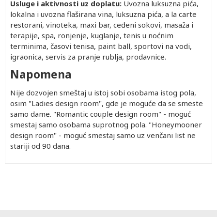
Usluge i aktivnosti uz doplatu:
Uvozna luksuzna pića,
lokalna i uvozna flaširana vina, luksuzna pića, a la carte
restorani, vinoteka, maxi bar, ceđeni sokovi, masaža i
terapije, spa, ronjenje, kuglanje, tenis u noćnim
terminima, časovi tenisa, paint ball, sportovi na vodi,
igraonica, servis za pranje rublja, prodavnice.
Napomena
Nije dozvojen smeštaj u istoj sobi osobama istog pola,
osim "Ladies design room", gde je moguće da se smeste
samo dame. "Romantic couple design room" - moguć
smestaj samo osobama suprotnog pola. "Honeymooner
design room" - moguć smestaj samo uz venčani list ne
stariji od 90 dana.