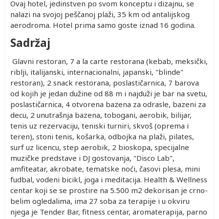
Ovaj hotel, jedinstven po svom konceptu i dizajnu, se
nalazi na svojoj peščanoj plaži, 35 km od antalijskog
aerodroma. Hotel prima samo goste iznad 16 godina.
Sadržaj
Glavni restoran, 7 a la carte restorana (kebab, meksički,
riblji, italijanski, internacionalni, japanski, "blinde"
restoran), 2 snack restorana, poslastičarnica, 7 barova
od kojih je jedan dužine od 88 m i najduži je bar na svetu,
poslastičarnica, 4 otvorena bazena za odrasle, bazeni za
decu, 2 unutrašnja bazena, tobogani, aerobik, bilijar,
tenis uz rezervaciju, teniski turniri, skvoš (oprema i
teren), stoni tenis, košarka, odbojka na plaži, pilates,
surf uz licencu, step aerobik, 2 bioskopa, specijalne
muzičke predstave i DJ gostovanja, "Disco Lab",
amfiteatar, akrobate, tematske noći, časovi plesa, mini
fudbal, vodeni bicikl, joga i meditacija. Health & Wellness
centar koji se se prostire na 5.500 m2 dekorisan je crno-
belim ogledalima, ima 27 soba za terapije i u okviru
njega je Tender Bar, fitness centar, aromaterapija, parno