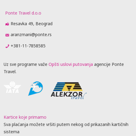
Ponte Travel d.o.o
Resavka 49, Beograd
aranzmani@ponte.rs
+381-11-7858585
Uz sve programe važe
Opšti uslovi putovanja
agencije Ponte
Travel.
Kartice koje primamo
Sva plaćanja možete vršiti putem nekog od prikazanih kartičnih
sistema