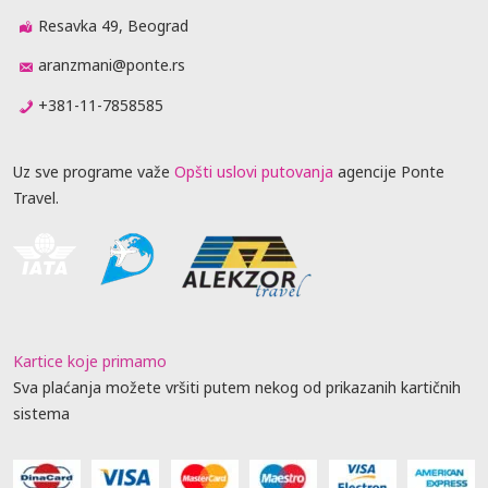
Resavka 49, Beograd
aranzmani@ponte.rs
+381-11-7858585
Uz sve programe važe
Opšti uslovi putovanja
agencije Ponte
Travel.
Kartice koje primamo
Sva plaćanja možete vršiti putem nekog od prikazanih kartičnih
sistema