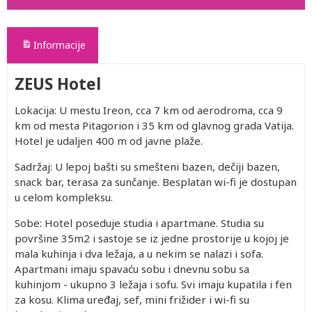
Informacije
ZEUS Hotel
Lokacija: U mestu Ireon, cca 7 km od aerodroma, cca 9
km od mesta Pitagorion i 35 km od glavnog grada Vatija.
Hotel je udaljen 400 m od javne plaže.
Sadržaj: U lepoj bašti su smešteni bazen, dečiji bazen,
snack bar, terasa za sunčanje. Besplatan wi-fi je dostupan
u celom kompleksu.
Sobe: Hotel poseduje studia i apartmane. Studia su
površine 35m2 i sastoje se iz jedne prostorije u kojoj je
mala kuhinja i dva ležaja, a u nekim se nalazi i sofa.
Apartmani imaju spavaću sobu i dnevnu sobu sa
kuhinjom - ukupno 3 ležaja i sofu. Svi imaju kupatila i fen
za kosu. Klima uređaj, sef, mini frižider i wi-fi su