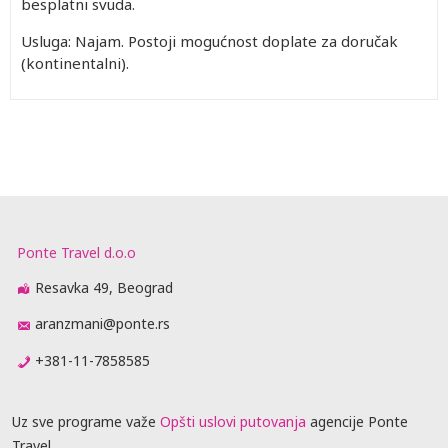
besplatni svuda.
Usluga: Najam. Postoji mogućnost doplate za doručak
(kontinentalni).
Ponte Travel d.o.o
Resavka 49, Beograd
aranzmani@ponte.rs
+381-11-7858585
Uz sve programe važe
Opšti uslovi putovanja
agencije Ponte
Travel.