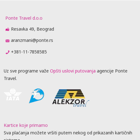
Ponte Travel d.o.o
Resavka 49, Beograd
aranzmani@ponte.rs
+381-11-7858585
Uz sve programe važe
Opšti uslovi putovanja
agencije Ponte
Travel.
Kartice koje primamo
Sva plaćanja možete vršiti putem nekog od prikazanih kartičnih