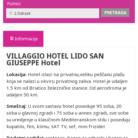
Putnici
2 Odrasli
Informacije
VILLAGGIO HOTEL LIDO SAN
GIUSEPPE Hotel
Lokacija:
Hotel izlazi na privatnu,veliku peščanu plažu
koja se nalazi u okviru privatnog zaliva. Hotel je udaljen
1.5 km od Briatico železničke stanice. Od aerodroma je
udaljen 50 km.
Smeštaj:
U svom sastavu hotel poseduje 95 soba, 20
soba u glavnoj zgradi i 75 soba u annex zgradi, sve sobe
su uredjenje u klasičnom Mediteranskom stilu i poseduju
kupatilo, fen, klimu, SAT TV, sef, mini frizider.
Dodatni sadržaj:
restoran, bazen za odrasle i bazen za