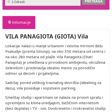
2 Odrasli
Informacije
VILA PANAGIOTA (GIOTA) Vila
Lokacija: nalazi u manje urbanom i veoma mirnom delu
Psakudje (prema Sitoniji), na oko 350 metara od centra i
na oko 280 metara od plaže. Vila Panagiota (čitati
Panajota) je smeštena u prirodnom ambijentu, okružena
zelenilom i predstavlja idealno mesto za porodični
odmor sa decom i prijateljima.
Sadržaj: pored velikog travnatog dvorišta (idealnog za
decu), vila poseduje i sopstveni parking.
Smeštaj: studiji i apartmani se nalaze na prvom spratu i
opremljeni su klima uredjajem, bežičnim internetom
(bez doplate) i TV - om. Dvokrevetni i trokrevetni studiji