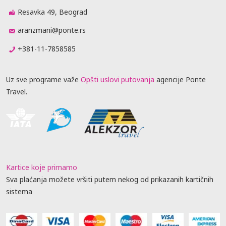
Resavka 49, Beograd
aranzmani@ponte.rs
+381-11-7858585
Uz sve programe važe
Opšti uslovi putovanja
agencije Ponte
Travel.
Kartice koje primamo
Sva plaćanja možete vršiti putem nekog od prikazanih kartičnih
sistema