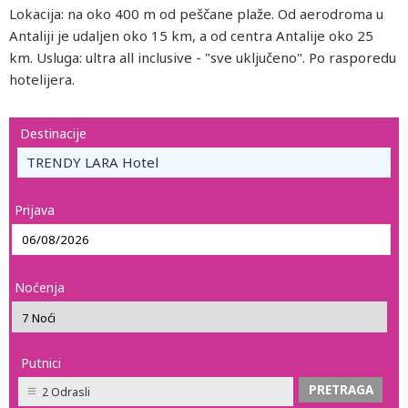
Lokacija: na oko 400 m od peščane plaže. Od aerodroma u
Antaliji je udaljen oko 15 km, a od centra Antalije oko 25
km. Usluga: ultra all inclusive - "sve uključeno". Po rasporedu
hotelijera.
Destinacije
TRENDY LARA Hotel
Prijava
Noćenja
Putnici
2 Odrasli