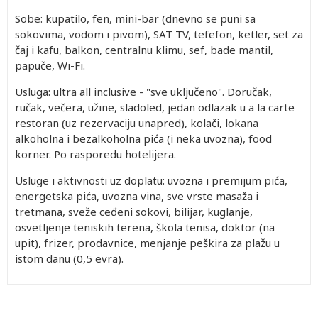
Sobe: kupatilo, fen, mini-bar (dnevno se puni sa
sokovima, vodom i pivom), SAT TV, tefefon, ketler, set za
čaj i kafu, balkon, centralnu klimu, sef, bade mantil,
papuče, Wi-Fi.
Usluga: ultra all inclusive - "sve uključeno". Doručak,
ručak, večera, užine, sladoled, jedan odlazak u a la carte
restoran (uz rezervaciju unapred), kolači, lokana
alkoholna i bezalkoholna pića (i neka uvozna), food
korner. Po rasporedu hotelijera.
Usluge i aktivnosti uz doplatu: uvozna i premijum pića,
energetska pića, uvozna vina, sve vrste masaža i
tretmana, sveže ceđeni sokovi, bilijar, kuglanje,
osvetljenje teniskih terena, škola tenisa, doktor (na
upit), frizer, prodavnice, menjanje peškira za plažu u
istom danu (0,5 evra).