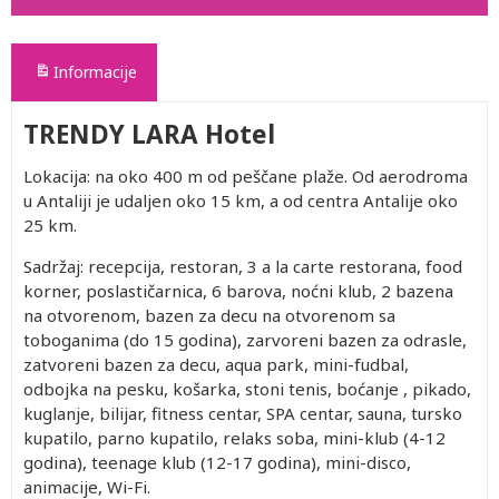
Informacije
TRENDY LARA Hotel
Lokacija: na oko 400 m od peščane plaže. Od aerodroma
u Antaliji je udaljen oko 15 km, a od centra Antalije oko
25 km.
Sadržaj: recepcija, restoran, 3 a la carte restorana, food
korner, poslastičarnica, 6 barova, noćni klub, 2 bazena
na otvorenom, bazen za decu na otvorenom sa
toboganima (do 15 godina), zarvoreni bazen za odrasle,
zatvoreni bazen za decu, aqua park, mini-fudbal,
odbojka na pesku, košarka, stoni tenis, boćanje , pikado,
kuglanje, bilijar, fitness centar, SPA centar, sauna, tursko
kupatilo, parno kupatilo, relaks soba, mini-klub (4-12
godina), teenage klub (12-17 godina), mini-disco,
animacije, Wi-Fi.