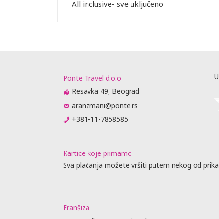
or zadržava
All inclusive- sve uključeno
STRANE
 DANA PRED
SMEŠTAJ U
REMENA
U
Ponte Travel d.o.o
Resavka 49, Beograd
aranzmani@ponte.rs
uštaju
+381-11-7858585
recepciji
lobiju, ali
ućnosti da
Kartice koje primamo
ugu
Sva plaćanja možete vršiti putem nekog od prika
ovornost i ne
nkciji usled
rane služe
og broja
Franšiza
rogo je