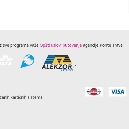
z sve programe važe
Opšti uslovi putovanja
agencije Ponte Travel.
zanih kartičnih sistema