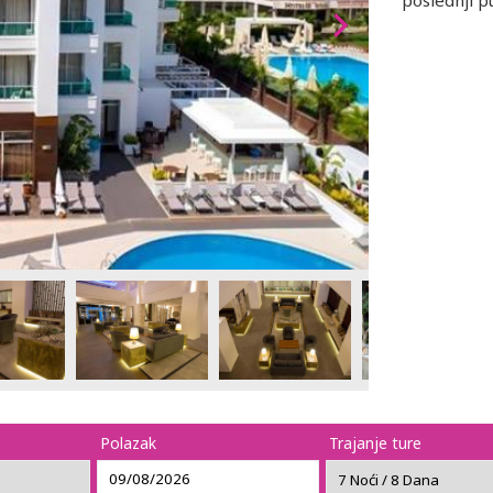
poslednji p
Polazak
Trajanje ture