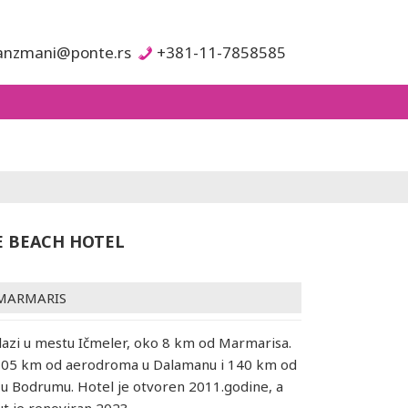
anzmani@ponte.rs
+381-11-7858585
 BEACH HOTEL
MARMARIS
lazi u mestu Ičmeler, oko 8 km od Marmarisa.
 105 km od aerodroma u Dalamanu i 140 km od
u Bodrumu. Hotel je otvoren 2011.godine, a