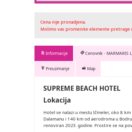
Cena nije pronadjena.
Molimo vas promenite elemente pretrage ili
Informacije
Cenovnik - MARMARIS
Preuzimanje
Map
CH
SUPREME BEACH HOTEL
Lokacija
nih za
rajolik
Hotel se nalazi u mestu Ičmeler, oko 8 k
Dalamanu i 140 km od aerodroma u Bodrumu
renoviran 2023. godine. Prostire se na pov