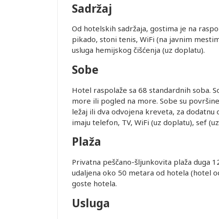
Sadržaj
te. Prevoz
Od hotelskih sadržaja, gostima je na raspol
 usluge
pikado, stoni tenis, WiFi (na javnim mestim
usluga hemijskog čišćenja (uz doplatu).
Sobe
Hotel raspolaže sa 68 standardnih soba. 
je i pasoška
more ili pogled na more. Sobe su površine 
ležaj ili dva odvojena kreveta, za dodatnu
imaju telefon, TV, WiFi (uz doplatu), sef (u
ovanja
Plaža
ice dostupne
Leaflet
Privatna peščano-šljunkovita plaža duga 1
alidni u
udaljena oko 50 metara od hotela (hotel od 
goste hotela.
ednjem kursu
Usluga
ur-ima i