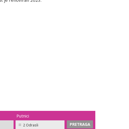
ut je renoviran 2023.
Putnici
2 Odrasli