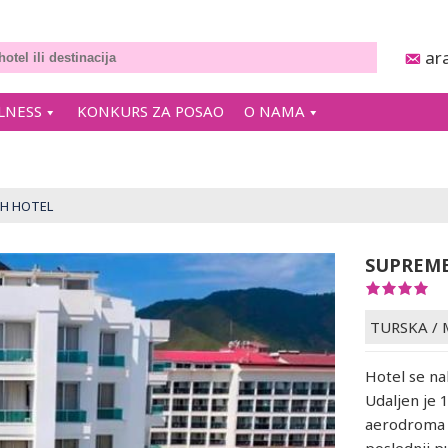
ar
LNESS
KONKURS ZA POSAO
O NAMA
H HOTEL
SUPREME
TURSKA
/
Hotel se na
Udaljen je
aerodroma 