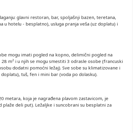
aganju: glavni restoran, bar, spoljašnji bazen, teretana,
a u hotelu - besplatno), usluga pranja veša (uz doplatu) i
Sobe mogu imati pogled na kopno, delimični pogled na
28 m² i u njih se mogu smestiti 3 odrasle osobe (francuski
 osobu dodatni pomoćni ležaj). Sve sobe su klimatizovane i
z doplatu), tuš, fen i mini bar (voda po dolasku).
20 metara, koja je nagrađena plavom zastavicom, je
plaže deli put). Ležaljke i suncobrani su besplatni za