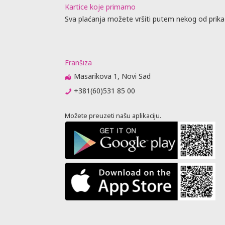
Kartice koje primamo
Sva plaćanja možete vršiti putem nekog od prika
Franšiza
Masarikova 1, Novi Sad
+381(60)531 85 00
Možete preuzeti našu aplikaciju.