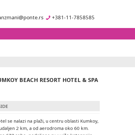
anzmani@ponte.rs
+381-11-7858585
UMKOY BEACH RESORT HOTEL & SPA
SIDE
tel se nalazi na plaži, u centru oblasti Kumkoy,
 udaljen 2 km, a od aerodroma oko 60 km.