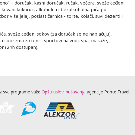
učeno" – doručak, kasni doručak, ručak, večera, sveže ceđeni
, kuvani kukuruz, alkoholna i bezalkoholna pića po
r više jela), poslastičarnica - torte, kolači, suvi dezerti i
ća, sveže ceđeni sokovi(za doručak se ne naplaćuju),
ena i oprema za tenis, sportovi na vodi, spa, masaže,
tor (24h dostupan).
z sve programe važe
Opšti uslovi putovanja
agencije Ponte Travel.