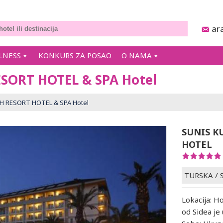
ar
LNESS
KONKURS ZA POSAO
O NAMA
SORT HOTEL & SPA Hotel
 RESORT HOTEL & SPA Hotel
SUNIS K
HOTEL
TURSKA
/
Lokacija: Ho
od Sidea je