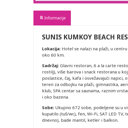
Informacije
SUNIS KUMKOY BEACH RES
Lokacija:
Hotel se nalazi na plaži, u centr
oko 60 km.
Sadržaj:
Glavni restoran, 6 a la carte restora
rostilj), više barova i snack restorana u ko
poslastice, čaj, kafa i osvežavajući napici, 
teren za odbojku na plaži, gimnastika, aero
klub, SPA centar sa saunama, raznim vrsta
i oko bazena.
Sobe:
Ukupno 672 sobe, podeljene su u viš
kupatilo (tuš/wc), fen, Wi-Fi, SAT LED TV, 
dnevno), bade mantil, ketler i balkon.