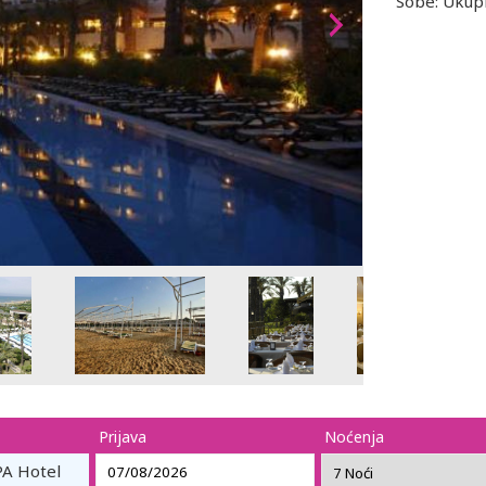
Sobe: Ukupn
Prijava
Noćenja
A Hotel