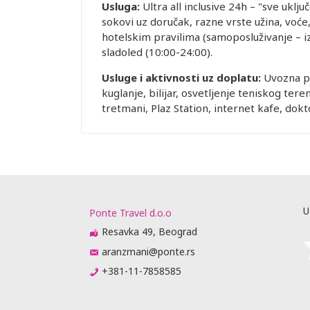
Usluga:
Ultra all inclusive 24h – "sve uklj
sokovi uz doručak, razne vrste užina, voće
hotelskim pravilima (samoposluživanje – izbo
sladoled (10:00-24:00).
Usluge i aktivnosti uz doplatu:
Uvozna pi
kuglanje, bilijar, osvetljenje teniskog ter
tretmani, Plaz Station, internet kafe, dok
U
Ponte Travel d.o.o
Resavka 49, Beograd
aranzmani@ponte.rs
+381-11-7858585