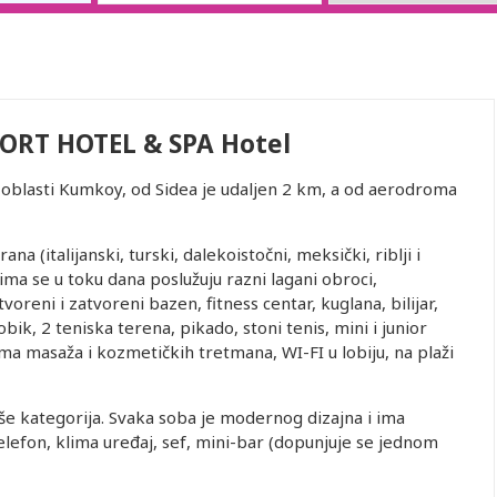
ORT HOTEL & SPA Hotel
u oblasti Kumkoy, od Sidea je udaljen 2 km, a od aerodroma
na (italijanski, turski, dalekoistočni, meksički, riblji i
jima se u toku dana poslužuju razni lagani obroci,
otvoreni i zatvoreni bazen, fitness centar, kuglana, bilijar,
bik, 2 teniska terena, pikado, stoni tenis, mini i junior
ma masaža i kozmetičkih tretmana, WI-FI u lobiju, na plaži
e kategorija. Svaka soba je modernog dizajna i ima
telefon, klima uređaj, sef, mini-bar (dopunjuje se jednom