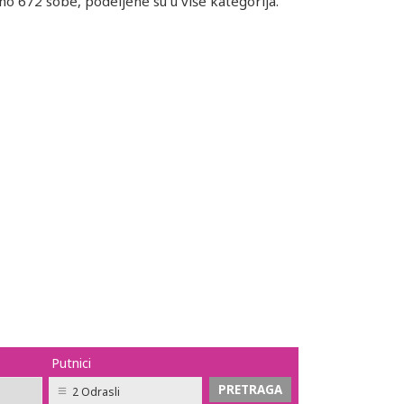
o 672 sobe, podeljene su u više kategorija.
Putnici
2 Odrasli