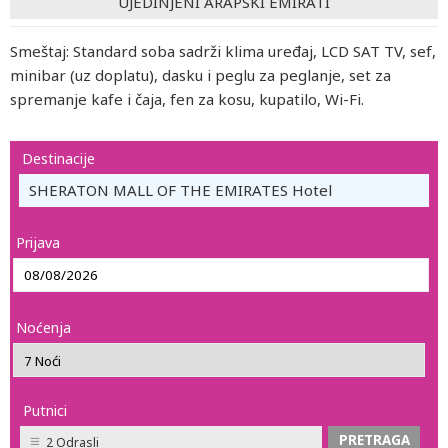
UJEDINJENI ARAPSKI EMIRATI
Smeštaj: Standard soba sadrži klima uređaj, LCD SAT TV, sef,
minibar (uz doplatu), dasku i peglu za peglanje, set za
spremanje kafe i čaja, fen za kosu, kupatilo, Wi-Fi.
Destinacije
SHERATON MALL OF THE EMIRATES Hotel
Prijava
Noćenja
Putnici
2 Odrasli