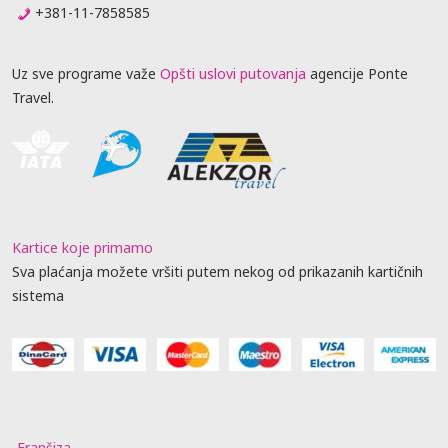
+381-11-7858585
Uz sve programe važe
Opšti uslovi putovanja
agencije Ponte
Travel.
Kartice koje primamo
Sva plaćanja možete vršiti putem nekog od prikazanih kartičnih
sistema
Franšiza