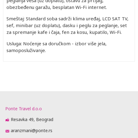
peglanja veša (uz doplatu), ostavu za prtljag,
obezbeđenu garažu, besplatan Wi-Fi internet.
Smeštaj: Standard soba sadrži klima uređaj, LCD SAT TV,
sef, minibar (uz doplatu), dasku i peglu za peglanje, set
za spremanje kafe i čaja, fen za kosu, kupatilo, Wi-Fi.
Usluga: Noćenje sa doručkom - izbor više jela,
samoposluživanje.
Ponte Travel d.o.o
Resavka 49, Beograd
aranzmani@ponte.rs