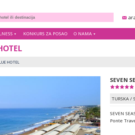
ar
LNESS
KONKURS ZA POSAO
O NAMA
HOTEL
LUE HOTEL
SEVEN S
TURSKA
/
SEVEN SEAS
Ponte Trav