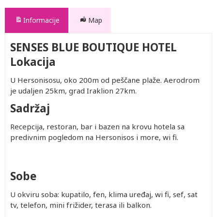
Informacije
Map
SENSES BLUE BOUTIQUE HOTEL
Lokacija
U Hersonisosu, oko 200m od peščane plaže. Aerodrom
je udaljen 25km, grad Iraklion 27km.
Sadržaj
Recepcija, restoran, bar i bazen na krovu hotela sa
predivnim pogledom na Hersonisos i more, wi fi.
Sobe
U okviru soba: kupatilo, fen, klima uređaj, wi fi, sef, sat
tv, telefon, mini frižider, terasa ili balkon.