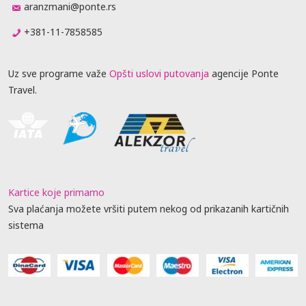
aranzmani@ponte.rs
+381-11-7858585
Uz sve programe važe
Opšti uslovi putovanja
agencije Ponte
Travel.
Kartice koje primamo
Sva plaćanja možete vršiti putem nekog od prikazanih kartičnih
sistema