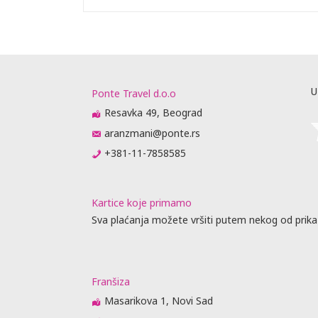
U
Ponte Travel d.o.o
Resavka 49, Beograd
aranzmani@ponte.rs
+381-11-7858585
Kartice koje primamo
Sva plaćanja možete vršiti putem nekog od prika
Franšiza
Masarikova 1, Novi Sad