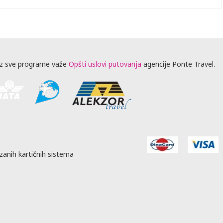
z sve programe važe
Opšti uslovi putovanja
agencije Ponte Travel.
zanih kartičnih sistema