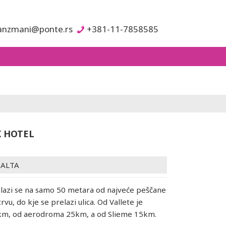
anzmani@ponte.rs
+381-11-7858585
 HOTEL
ALTA
alazi se na samo 50 metara od najveće peščane
rvu, do kje se prelazi ulica. Od Vallete je
 km, od aerodroma 25km, a od Slieme 15km.