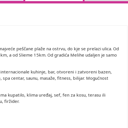
ajveće peščane plaže na ostrvu, do kje se prelazi ulica. Od
5km, a od Slieme 15km. Od gradića Melihe udaljen je samo
nternacionale kuhinje, bar, otvoreni i zatvoreni bazen,
, spa centar, saunu, masaže, fitness, bilijar. Mogućnost
a kupatilo, klima uređaj, sef, fen za kosu, terasu ili
, firžider.