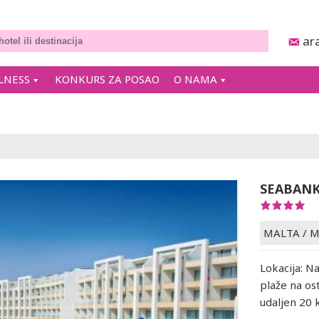
ar
LNESS
KONKURS ZA POSAO
O NAMA
SEABANK
MALTA
/
M
Lokacija: N
plaže na ost
udaljen 20