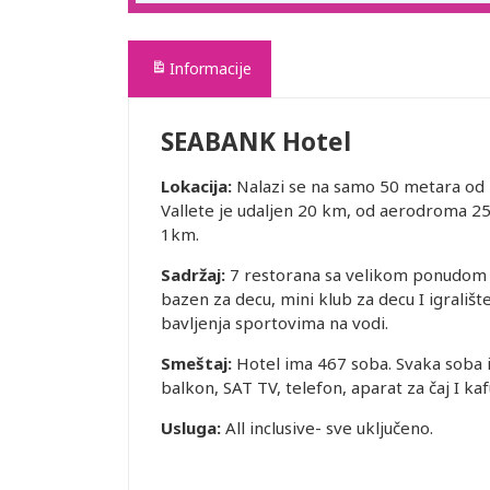
Informacije
SEABANK Hotel
Lokacija:
Nalazi se na samo 50 metara od n
Vallete je udaljen 20 km, od aerodroma 2
1km.
Sadržaj:
7 restorana sa velikom ponudom i
bazen za decu, mini klub za decu I igralište
bavljenja sportovima na vodi.
Smeštaj:
Hotel ima 467 soba. Svaka soba im
balkon, SAT TV, telefon, aparat za čaj I kafu
Usluga:
All inclusive- sve uključeno.