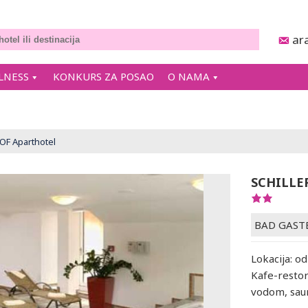
ar
LNESS
KONKURS ZA POSAO
O NAMA
OF Aparthotel
SCHILLE
BAD GAST
Lokacija: od
Kafe-restor
vodom, saun