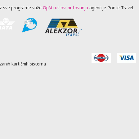
z sve programe važe
Opšti uslovi putovanja
agencije Ponte Travel.
zanih kartičnih sistema