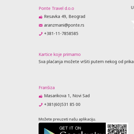
U
Ponte Travel d.o.o
Resavka 49, Beograd
aranzmani@ponte.rs
+381-11-7858585
Kartice koje primamo
Sva plaćanja možete vršiti putem nekog od prika
Franšiza
Masarikova 1, Novi Sad
+381(60)531 85 00
Možete preuzeti našu aplikaciju.