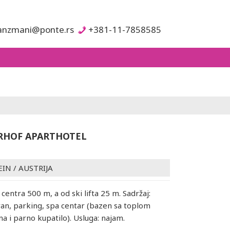
anzmani@ponte.rs
+381-11-7858585
RHOF APARTHOTEL
EIN
/
AUSTRIJA
 centra 500 m, a od ski lifta 25 m. Sadržaj:
an, parking, spa centar (bazen sa toplom
a i parno kupatilo). Usluga: najam.