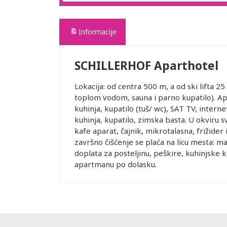
Informacije
SCHILLERHOF Aparthotel
Lokacija: od centra 500 m, a od ski lifta 2
toplom vodom, sauna i parno kupatilo). 
kuhinja, kupatilo (tuš/ wc), SAT TV, inter
kuhinja, kupatilo, zimska basta. U okviru 
kafe aparat, čajnik, mikrotalasna, frižide
završno čišćenje se plaća na licu mesta: 
doplata za posteljinu, peškire, kuhinjsk
apartmanu po dolasku.