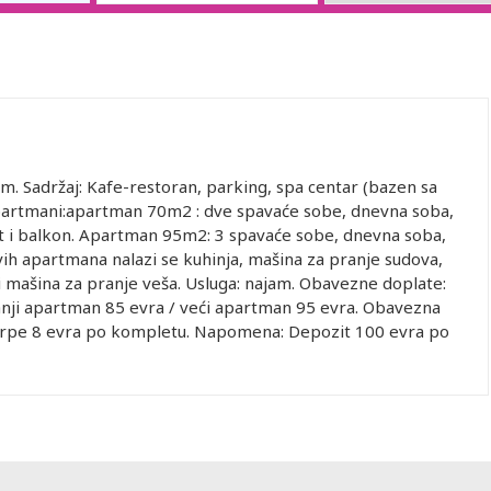
5 m. Sadržaj: Kafe-restoran, parking, spa centar (bazen sa
Apartmani:apartman 70m2 : dve spavaće sobe, dnevna soba,
net i balkon. Apartman 95m2: 3 spavaće sobe, dnevna soba,
svih apartmana nalazi se kuhinja, mašina za pranje sudova,
r i mašina za pranje veša. Usluga: najam. Obavezne doplate:
manji apartman 85 evra / veći apartman 95 evra. Obavezna
e krpe 8 evra po kompletu. Napomena: Depozit 100 evra po