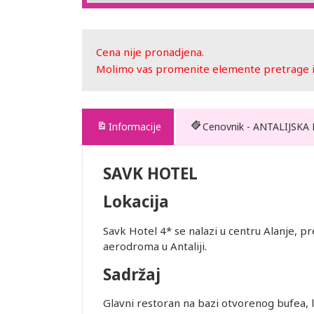
Cena nije pronadjena.
Molimo vas promenite elemente pretrage ili
Informacije
Cenovnik - ANTALIJSKA
SAVK HOTEL
Lokacija
Savk Hotel 4* se nalazi u centru Alanje, 
aerodroma u Antaliji.
te. Prevoz
Sadržaj
 usluge
Glavni restoran na bazi otvorenog bufea, 