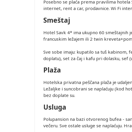
Posebno se plaća prema pravilima hotela Sa
internet, rent a car, prodavnice. Wi Fi int
je i pasoška
Smeštaj
Hotel Savk 4* ima ukupno 60 smeštajnih j
ovanja
francuskim ležajem ili 2 twin kreveta+pomo
Sve sobe imaju: kupatilo sa tuš kabinom, fen
ice dostupne
doplatu), set za čaj i kafu pri dolasku, sef
alidni u
Plaža
ednjem kursu
Leaflet
Hotelska privatna peščana plaža je udalje
ur-ima i
Ležaljke i suncobrani se naplaćuju (kod hot
or zadržava
bez doplate su.
Usluga
STRANE
 DANA PRED
Polupansion na bazi otvorenog bufea - samo
SMEŠTAJ U
večeru. Sve ostale usluge se naplaćuju. Hran
REMENA