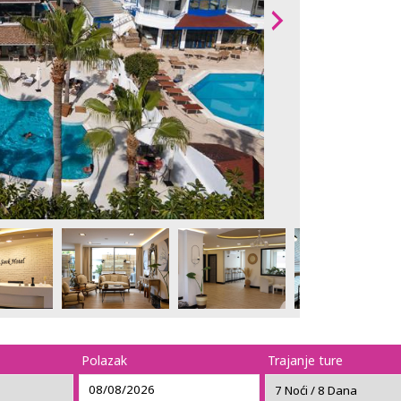
Polazak
Trajanje ture