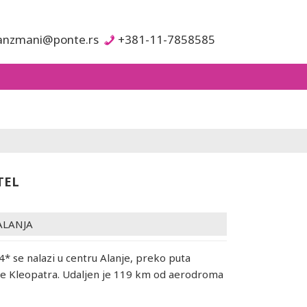
anzmani@ponte.rs
+381-11-7858585
TEL
ALANJA
4* se nalazi u centru Alanje, preko puta
že Kleopatra. Udaljen je 119 km od aerodroma