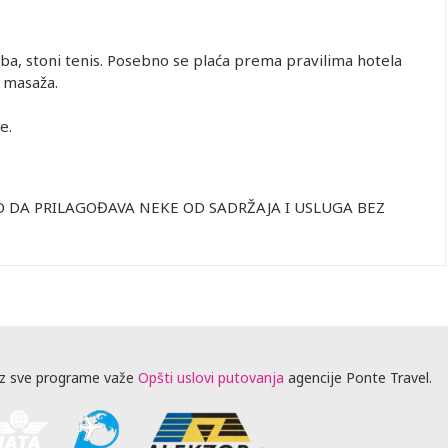
oba, stoni tenis. Posebno se plaća prema pravilima hotela
, masaža.
e.
 DA PRILAGOĐAVA NEKE OD SADRŽAJA I USLUGA BEZ
z sve programe važe
Opšti uslovi putovanja
agencije Ponte Travel.