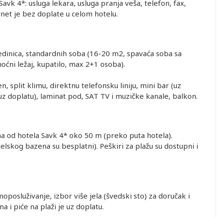
vk 4*: usluga lekara, usluga pranja veša, telefon, fax,
ernet je bez doplate u celom hotelu.
edinica, standardnih soba (16-20 m2, spavaća soba sa
ćni ležaj, kupatilo, max 2+1 osoba).
, split klimu, direktnu telefonsku liniju, mini bar (uz
 (uz doplatu), laminat pod, SAT TV i muzičke kanale, balkon.
na od hotela Savk 4* oko 50 m (preko puta hotela).
elskog bazena su besplatni). Peškiri za plažu su dostupni i
posluživanje, izbor više jela (švedski sto) za doručak i
a i piće na plaži je uz doplatu.