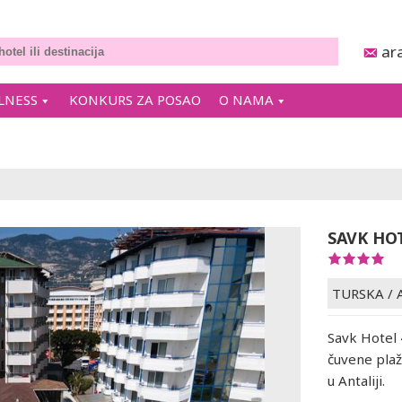
ar
LNESS
KONKURS ZA POSAO
O NAMA
SAVK HO
TURSKA
/
Savk Hotel 
čuvene pla
u Antaliji.