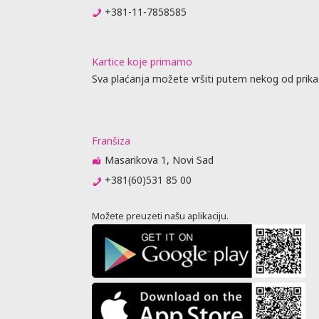
ta ili
+381-11-7858585
prisustvo).
me obaveste
da
Kartice koje primamo
 biti
Sva plaćanja možete vršiti putem nekog od prika
raćajna
dino ovlašćen
Franšiza
Masarikova 1, Novi Sad
obijanja
+381(60)531 85 00
vnik
Možete preuzeti našu aplikaciju.
u agencije
je, predaju
jenja (
 nije stigao
 se otkazne
m 6 meseci