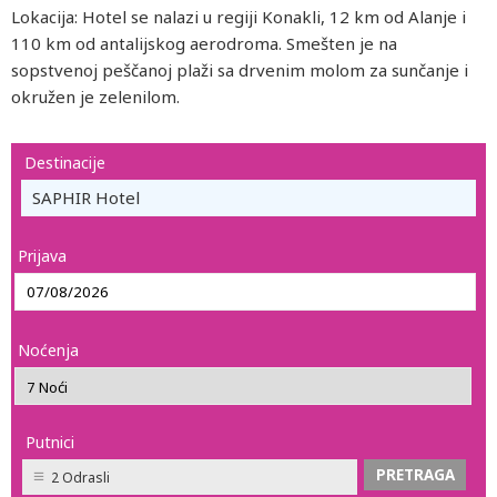
Lokacija: Hotel se nalazi u regiji Konakli, 12 km od Alanje i
110 km od antalijskog aerodroma. Smešten je na
sopstvenoj peščanoj plaži sa drvenim molom za sunčanje i
okružen je zelenilom.
Destinacije
SAPHIR Hotel
Prijava
Noćenja
Putnici
2 Odrasli