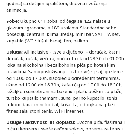
godina) sa dečijim igralištem, dnevna i večernja
animacija.
Sobe:
Ukupno 611 soba, od čega se 422 nalaze u
glavnim zgradama, a 189 u vilama. Standardne sobe
poseduju centralni klima uređaj, mini bar, SAT TV, sef,
kupatilo (WC / tuš ili kada), fen, balkon.
Usluga:
All inclusive - „sve uključeno” – doručak, kasni
doručak, ručak, večera, noćni obrok od 23.30 do 01.00h,
lokalna alkoholna i bezalkoholna pića po hotelskim
pravilima (samoposluživanje – izbor više jela), gozleme
od 10.00 do 17.00h, sladoled u određenim terminima,
užine od 12.00 do 16.30h, kafa i čaj od 17.00 do 18.30h,
ležaljke i suncobrani na bazenu i plaži, peškiri za plažu,
tursko kupatilo (hamam), suna, parno kupatilo, tenis
tokom dana, mini fudbal, košarka, odbojka na plaži,
fitnes sala, stoni tenis, Wi Fi internet.
Usluge i aktivnosti uz doplatu:
Uvozna pića, flaširana i
pića u konzervi, sveže ceđeni sokovi, oprema za tenis i