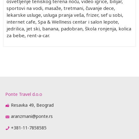
osvetljenje teniskog terena noću, video igrice, bilijar,
sportovi na vodi, masaže, tretmani, čuvanje dece,
lekarske usluge, usluga pranja veša, frizer, sef u sobi,
internet cafe, Spa & Wellness centar i salon lepote,
jedrilica, jet ski, banana, padobran, škola ronjenja, kolica
za bebe, rent-a-car.
Ponte Travel d.o.o
Resavka 49, Beograd
aranzmani@ponte.rs
+381-11-7858585