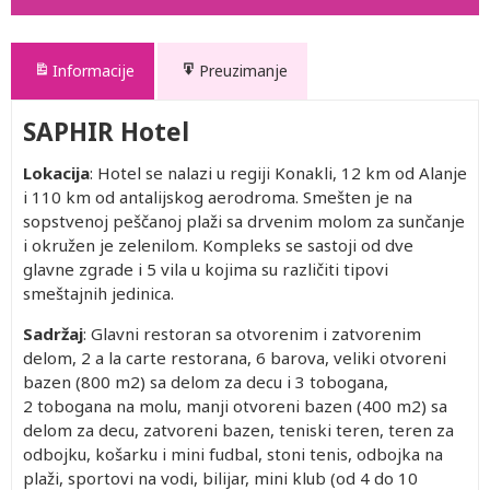
Informacije
Preuzimanje
SAPHIR Hotel
Lokacija
: Hotel se nalazi u regiji Konakli, 12 km od Alanje
i 110 km od antalijskog aerodroma. Smešten je na
sopstvenoj peščanoj plaži sa drvenim molom za sunčanje
i okružen je zelenilom. Kompleks se sastoji od dve
glavne zgrade i 5 vila u kojima su različiti tipovi
smeštajnih jedinica.
Sadržaj
: Glavni restoran sa otvorenim i zatvorenim
delom, 2 a la carte restorana, 6 barova, veliki otvoreni
bazen (800 m2) sa delom za decu i 3 tobogana,
2 tobogana na molu, manji otvoreni bazen (400 m2) sa
delom za decu, zatvoreni bazen, teniski teren, teren za
odbojku, košarku i mini fudbal, stoni tenis, odbojka na
plaži, sportovi na vodi, bilijar, mini klub (od 4 do 10