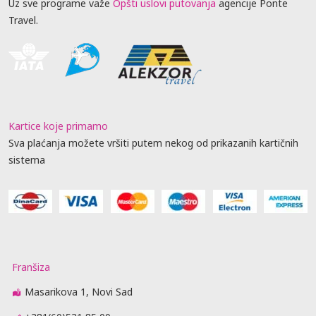
Uz sve programe važe
Opšti uslovi putovanja
agencije Ponte
Travel.
Kartice koje primamo
Sva plaćanja možete vršiti putem nekog od prikazanih kartičnih
sistema
Franšiza
Masarikova 1, Novi Sad